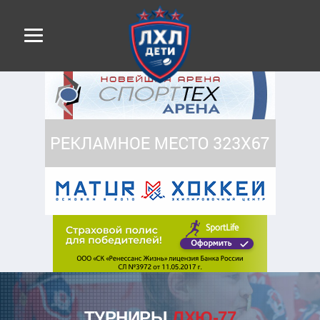
ТУРНИРЫ
ЛХЮ-77