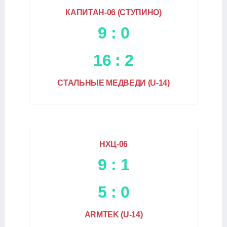
КАПИТАН-06 (СТУПИНО)
9 : 0
16 : 2
СТАЛЬНЫЕ МЕДВЕДИ (U-14)
НХЦ-06
9 : 1
5 : 0
ARMTEK (U-14)