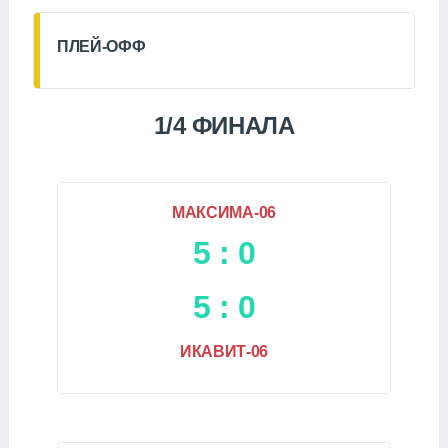
ПЛЕЙ-ОФФ
1/4 ФИНАЛА
МАКСИМА-06
5 : 0
5 : 0
ИКАВИТ-06