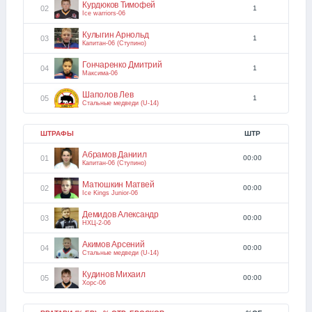
Курдюков Тимофей
1
Ice warriors-06
Кулыгин Арнольд
1
Капитан-06 (Ступино)
Гончаренко Дмитрий
1
Максима-06
Шаполов Лев
1
Стальные медведи (U-14)
ШТРАФЫ
ШТР
Абрамов Даниил
00:00
Капитан-06 (Ступино)
Матюшкин Матвей
00:00
Ice Kings Junior-06
Демидов Александр
00:00
НХЦ-2-06
Акимов Арсений
00:00
Стальные медведи (U-14)
Кудинов Михаил
00:00
Хорс-06