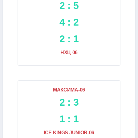
2 : 5
4 : 2
2 : 1
НХЦ-06
МАКСИМА-06
2 : 3
1 : 1
ICE KINGS JUNIOR-06