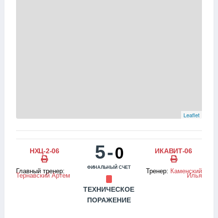
Leaflet
5
-
0
НХЦ-2-06
ИКАВИТ-06
ФИНАЛЬНЫЙ СЧЕТ
Главный тренер:
Тренер:
Каменский
Тернавский Артем
Илья
ТЕХНИЧЕСКОЕ
ПОРАЖЕНИЕ