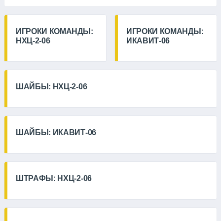
ИГРОКИ КОМАНДЫ:
ИГРОКИ КОМАНДЫ:
НХЦ-2-06
ИКАВИТ-06
ШАЙБЫ: НХЦ-2-06
ШАЙБЫ: ИКАВИТ-06
ШТРАФЫ: НХЦ-2-06