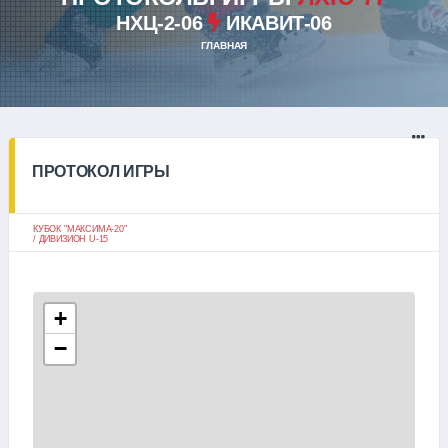
НХЦ-2-06
ИКАВИТ-06
ГЛАВНАЯ
ПРОТОКОЛ ИГРЫ
КУБОК "МАКСИМА-20"
/ ДИВИЗИОН U-15
+
−