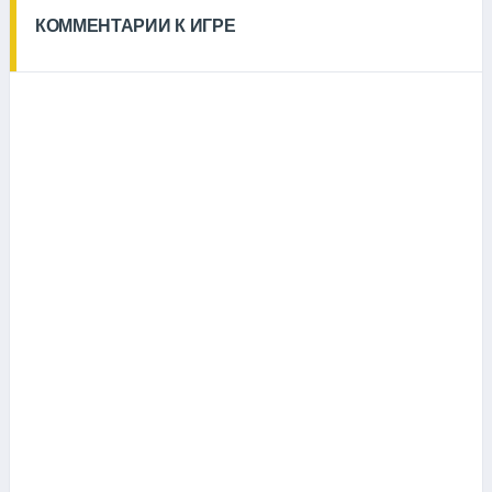
КОММЕНТАРИИ К ИГРЕ