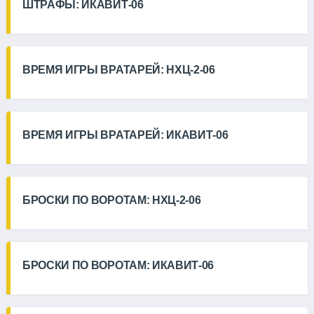
ШТРАФЫ: ИКАВИТ-06
ВРЕМЯ ИГРЫ ВРАТАРЕЙ: НХЦ-2-06
ВРЕМЯ ИГРЫ ВРАТАРЕЙ: ИКАВИТ-06
БРОСКИ ПО ВОРОТАМ: НХЦ-2-06
БРОСКИ ПО ВОРОТАМ: ИКАВИТ-06