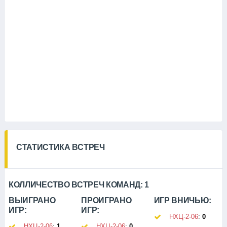
СТАТИСТИКА ВСТРЕЧ
КОЛЛИЧЕСТВО ВСТРЕЧ КОМАНД:
1
ВЫИГРАНО
ПРОИГРАНО
ИГР ВНИЧЬЮ:
ИГР:
ИГР:
НХЦ-2-06
:
0
НХЦ-2-06
:
1
НХЦ-2-06
:
0