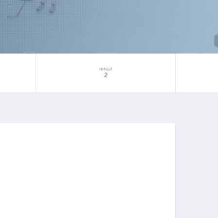
НИЧЬИ
2