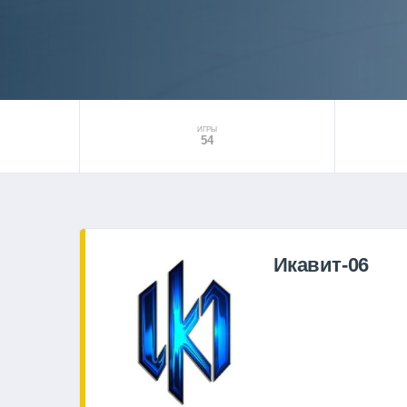
ИГРЫ
54
Икавит-06