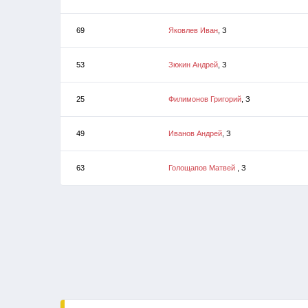
69
Яковлев Иван
, З
53
Зюкин Андрей
, З
25
Филимонов Григорий
, З
49
Иванов Андрей
, З
63
Голощапов Матвей
, З