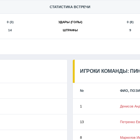
СТАТИСТИКА ВСТРЕЧИ
0 (3)
УДАРЫ (ГОЛЫ)
0 (8)
14
ШТРАФЫ
9
ИГРОКИ КОМАНДЫ: ПИН
№
ФИО, ПОЗ
1
Денисов Ан
13
Петренко Ев
8
Маркелов И