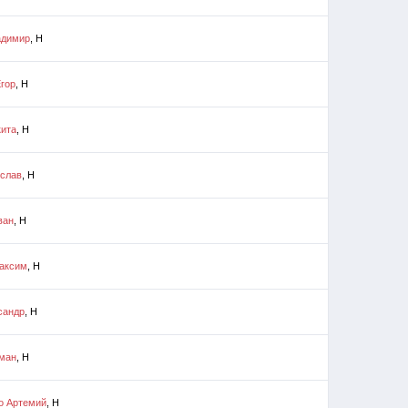
адимир
, Н
гор
, Н
кита
, Н
еслав
, Н
ван
, Н
аксим
, Н
сандр
, Н
рман
, Н
о Артемий
, Н