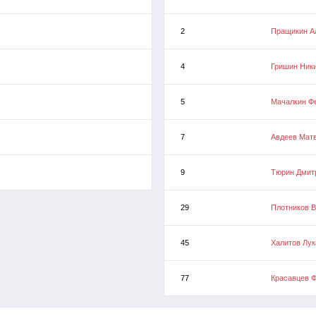
2
Пращикин А
4
Гришин Ник
5
Мачалкин Ф
7
Авдеев Мат
9
Тюрин Дмит
29
Плотников 
45
Халитов Лук
77
Красавцев 