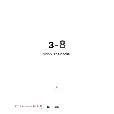
-
8
3
ФИНАЛЬНЫЙ СЧЕТ
0’
47
Пильщиков Глеб
, Н
3:17
1-0