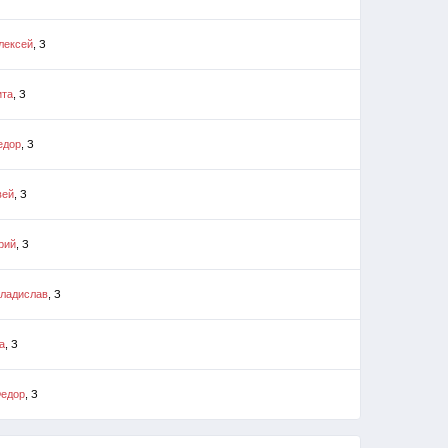
лексей
, З
ита
, З
едор
, З
вей
, З
рий
, З
Владислав
, З
а
, З
Федор
, З