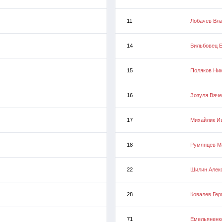
11
Лобачев Вл
14
Вильбовец Е
15
Поляков Ни
16
Зозуля Вяч
17
Михайлик И
18
Румянцев М
22
Шилин Алек
28
Ковалев Ге
71
Емельяненк