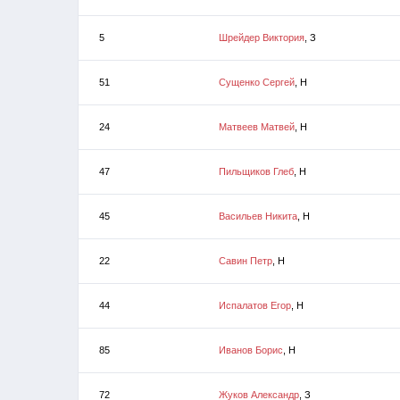
5
Шрейдер Виктория
, З
51
Сущенко Сергей
, Н
24
Матвеев Матвей
, Н
47
Пильщиков Глеб
, Н
45
Васильев Никита
, Н
22
Савин Петр
, Н
44
Испалатов Егор
, Н
85
Иванов Борис
, Н
72
Жуков Александр
, З