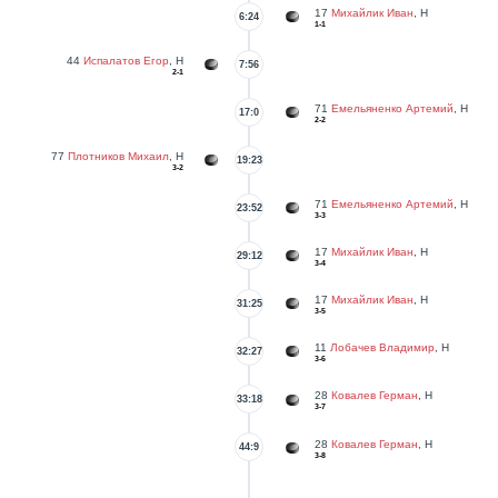
17
Михайлик Иван
, Н
6:24
1-1
44
Испалатов Егор
, Н
7:56
2-1
71
Емельяненко Артемий
, Н
17:0
2-2
77
Плотников Михаил
, Н
19:23
3-2
71
Емельяненко Артемий
, Н
23:52
3-3
17
Михайлик Иван
, Н
29:12
3-4
17
Михайлик Иван
, Н
31:25
3-5
11
Лобачев Владимир
, Н
32:27
3-6
28
Ковалев Герман
, Н
33:18
3-7
28
Ковалев Герман
, Н
44:9
3-8