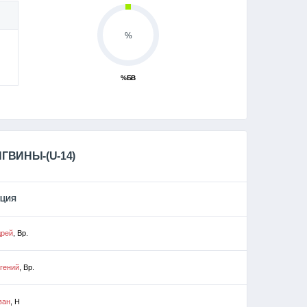
%
%БВ
ГВИНЫ-(U-14)
ИЦИЯ
дрей
, Вр.
гений
, Вр.
ван
, Н