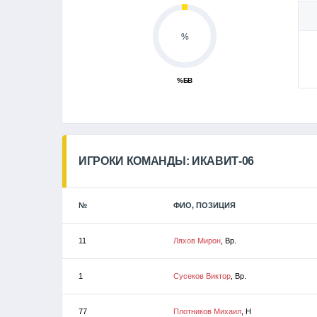
%
%БВ
ИГРОКИ КОМАНДЫ: ИКАВИТ-06
№
ФИО, ПОЗИЦИЯ
11
Ляхов Мирон
, Вр.
1
Сусеков Виктор
, Вр.
77
Плотников Михаил
, Н