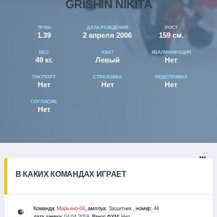
GRISHIN NIKITA
ТР/КН
ДАТА РОЖДЕНИЯ
РОСТ
1.39
2 апреля 2006
159 см.
ВЕС
ХВАТ
КВАЛИФИКАЦИЯ
49 кг.
Левый
Нет
ПАСПОРТ
СТРАХОВКА
МЕДСПРАВКА
Нет
Нет
Нет
СОГЛАСИЕ
Нет
В КАКИХ КОМАНДАХ ИГРАЕТ
Команда:
Марьино-06
, амплуа:
Защитник
, номер:
44
дата заявки:
04.04.2019
, Взнос ФХМ:
Нет