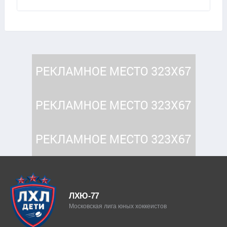
ЛХЮ-77
Московская лига юных хоккеистов