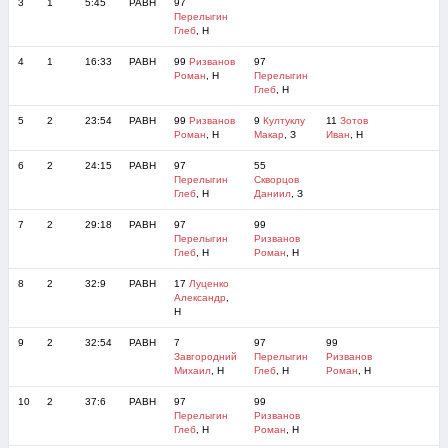
3
1
5:45
РАВН
97
Перелыгин
Глеб
, Н
4
1
16:33
РАВН
99
Ризванов
97
Роман
, Н
Перелыгин
Глеб
, Н
5
2
23:54
РАВН
99
Ризванов
9
Култуклу
11
Зотов
Роман
, Н
Макар
, З
Иван
, Н
6
2
24:15
РАВН
97
55
Перелыгин
Скворцов
Глеб
, Н
Даниил
, З
7
2
29:18
РАВН
97
99
Перелыгин
Ризванов
Глеб
, Н
Роман
, Н
8
2
32:9
РАВН
17
Луценко
Александр
,
Н
9
2
32:54
РАВН
7
97
99
Завгородний
Перелыгин
Ризванов
Михаил
, Н
Глеб
, Н
Роман
, Н
10
2
37:6
РАВН
97
99
Перелыгин
Ризванов
Глеб
, Н
Роман
, Н