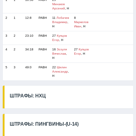
Минаков
Арсений
, Н
2
1
12:8
РАВН
11
Лобачев
8
Владимир
,
Маркелов
Н
Иван
, Н
3
2
23:10
РАВН
27
Купцов
Егор
, Н
4
2
34:18
РАВН
16
Зозуля
27
Купцов
Вячеслав
,
Егор
, Н
Н
5
3
49:0
РАВН
22
Шилин
Александр
,
Н
ШТРАФЫ: НХЦ
ШТРАФЫ: ПИНГВИНЫ-(U-14)