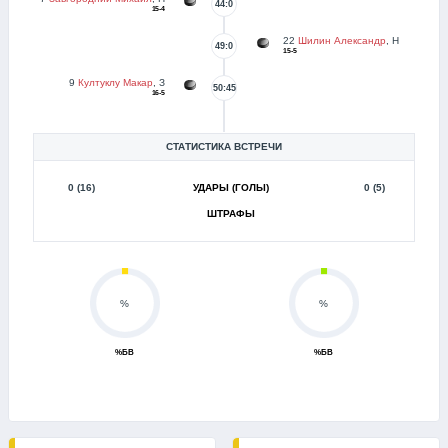
44:0
15-4
22
Шилин Александр
, Н
49:0
15-5
9
Култуклу Макар
, З
50:45
16-5
СТАТИСТИКА ВСТРЕЧИ
0 (16)
УДАРЫ (ГОЛЫ)
0 (5)
ШТРАФЫ
%
%
%БВ
%БВ