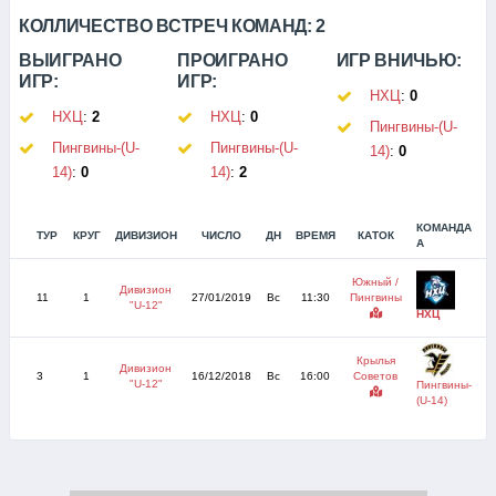
КОЛЛИЧЕСТВО ВСТРЕЧ КОМАНД:
2
ВЫИГРАНО
ПРОИГРАНО
ИГР ВНИЧЬЮ:
ИГР:
ИГР:
НХЦ
:
0
НХЦ
:
2
НХЦ
:
0
Пингвины-(U-
Пингвины-(U-
Пингвины-(U-
14)
:
0
14)
:
0
14)
:
2
КОМАНДА
ТУР
КРУГ
ДИВИЗИОН
ЧИСЛО
ДН
ВРЕМЯ
КАТОК
С
А
Южный /
Дивизион
11
1
27/01/2019
Вс
11:30
Пингвины
1
"U-12"
НХЦ
Крылья
Дивизион
3
1
16/12/2018
Вс
16:00
Советов
"U-12"
Пингвины-
(U-14)