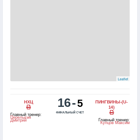
Leaflet
16
-
5
НХЦ
ПИНГВИНЫ-(U-
14)
ФИНАЛЬНЫЙ СЧЕТ
Главный тренер:
Перелыгин
Главный тренер:
Дмитрий
Купцов Максим