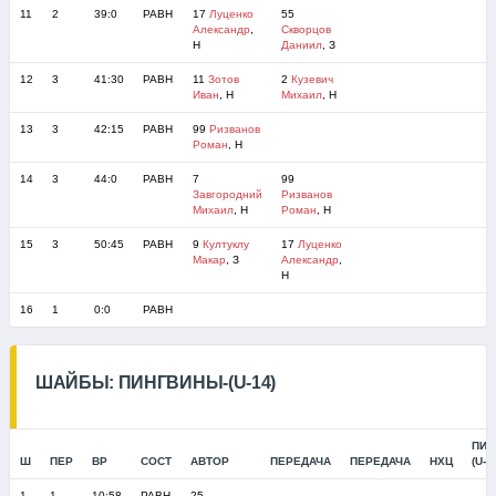
11
2
39:0
РАВН
17
Луценко
55
Александр
,
Скворцов
Н
Даниил
, З
12
3
41:30
РАВН
11
Зотов
2
Кузевич
Иван
, Н
Михаил
, Н
13
3
42:15
РАВН
99
Ризванов
Роман
, Н
14
3
44:0
РАВН
7
99
Завгородний
Ризванов
Михаил
, Н
Роман
, Н
15
3
50:45
РАВН
9
Култуклу
17
Луценко
Макар
, З
Александр
,
Н
16
1
0:0
РАВН
ШАЙБЫ: ПИНГВИНЫ-(U-14)
ПИН
Ш
ПЕР
ВР
СОСТ
АВТОР
ПЕРЕДАЧА
ПЕРЕДАЧА
НХЦ
(U-1
1
1
10:58
РАВН
25