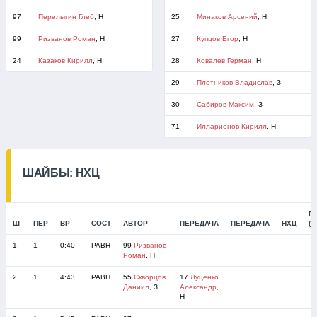
97
Перелыгин Глеб
, Н
25
Минаков Арсений
, Н
99
Ризванов Роман
, Н
27
Купцов Егор
, Н
24
Казаков Кирилл
, Н
28
Ковалев Герман
, Н
29
Плотников Владислав
, З
30
Сабиров Максим
, З
71
Илларионов Кирилл
, Н
ШАЙБЫ: НХЦ
П
Ш
ПЕР
ВР
СОСТ
АВТОР
ПЕРЕДАЧА
ПЕРЕДАЧА
НХЦ
(U
1
1
0:40
РАВН
99
Ризванов
Роман
, Н
2
1
4:43
РАВН
55
Скворцов
17
Луценко
Даниил
, З
Александр
,
Н