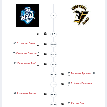
0’
1-0
0:0
99
Ризванов Роман
, Н
0:40
2-0
55
Скворцов Даниил
, З
4:43
3-0
97
Перелыгин Глеб
, Н
5:45
4-0
25
Минаков Арсений
, Н
10:58
4-1
11
Лобачев Владимир
, Н
12:8
4-2
99
Ризванов Роман
, Н
16:33
5-2
27
Купцов Егор
, Н
23:10
5-3