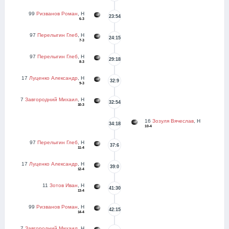
99
Ризванов Роман
, Н
23:54
6-3
97
Перелыгин Глеб
, Н
24:15
7-3
97
Перелыгин Глеб
, Н
29:18
8-3
17
Луценко Александр
, Н
32:9
9-3
7
Завгородний Михаил
, Н
32:54
10-3
16
Зозуля Вячеслав
, Н
34:18
10-4
97
Перелыгин Глеб
, Н
37:6
11-4
17
Луценко Александр
, Н
39:0
12-4
11
Зотов Иван
, Н
41:30
13-4
99
Ризванов Роман
, Н
42:15
14-4
7
Завгородний Михаил
, Н