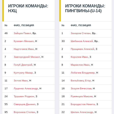
ИГРОКИ КОМАНДЫ:
ИГРОКИ КОМАНДЫ:
НХЦ
ПИНГВИНЫ-(U-14)
№
ФИО, ПОЗИЦИЯ
№
ФИО, ПОЗИЦИЯ
46
Зайцев Павел
, Вр.
1
Захаров Степан
, Вр.
2
Кузевич Михаил
, Н
33
Шибанов Алексей
, Вр.
4
Надточиев Иван
, Н
2
Пращикин Алексей
, З
7
Завгородний Михаил
, Н
6
Королев Иван
, З
8
Голуб Дмитрий
, Н
8
Маркелов Иван
, Н
9
Култуклу Макар
, З
11
Лобачев Владимир
, Н
11
Зотов Иван
, Н
14
Вильбовец Егор
, Н
17
Луценко Александр
, Н
16
Зозуля Вячеслав
, Н
24
Трушкин Родион
, З
18
Румянцев Максим
, Н
55
Скворцов Даниил
, З
21
Бородастов Никита
, З
95
Воронков Степан
, З
22
Шилин Александр
, Н