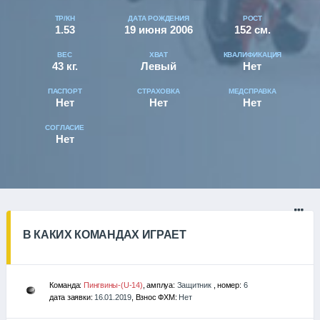
ТР/КН
ДАТА РОЖДЕНИЯ
РОСТ
1.53
19 июня 2006
152 см.
ВЕС
ХВАТ
КВАЛИФИКАЦИЯ
43 кг.
Левый
Нет
ПАСПОРТ
СТРАХОВКА
МЕДСПРАВКА
Нет
Нет
Нет
СОГЛАСИЕ
Нет
В КАКИХ КОМАНДАХ ИГРАЕТ
Команда:
Пингвины-(U-14)
, амплуа:
Защитник
, номер:
6
дата заявки:
16.01.2019
, Взнос ФХМ:
Нет