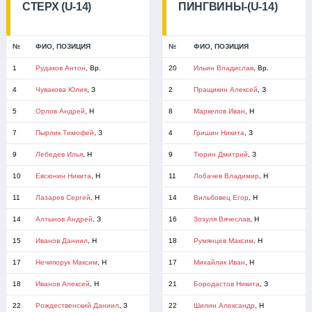
СТЕРХ (U-14)
ПИНГВИНЫ-(U-14)
№
ФИО, ПОЗИЦИЯ
№
ФИО, ПОЗИЦИЯ
1
Рудаков Антон
, Вр.
20
Ильин Владислав
, Вр.
4
Чувакова Юлия
, З
2
Пращикин Алексей
, З
5
Орлов Андрей
, Н
8
Маркелов Иван
, Н
7
Пырлик Тимофей
, З
4
Гришин Никита
, З
9
Лебедев Илья
, Н
9
Тюрин Дмитрий
, З
10
Евсюнин Никита
, Н
11
Лобачев Владимир
, Н
11
Лазарев Сергей
, Н
14
Вильбовец Егор
, Н
14
Алтынов Андрей
, З
16
Зозуля Вячеслав
, Н
15
Иванов Даниил
, Н
18
Румянцев Максим
, Н
17
Нечипорук Максим
, Н
17
Михайлик Иван
, Н
18
Иванов Алексей
, Н
21
Бородастов Никита
, З
22
Рождественский Даниил
, З
22
Шилин Александр
, Н