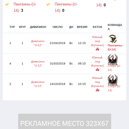
Пингвины-(U-
Пингвины-(U-
14)
:
0
14)
:
3
14)
:
0
КОМАНДА
ТУР
КРУГ
ДИВИЗИОН
ЧИСЛО
ДН
ВРЕМЯ
КАТОК
С
А
Южный
Дивизион
лед
1
1
21/04/2019
Вс
12:15
"U-12"
(Кулагин)
Пингвины-
(U-14)
Южный
Дивизион
лед
4
1
31/03/2019
Вс
09:15
"U-12"
(Кулагин)
Стерх (U-
14)
Южный
Дивизион
лед
2
1
14/10/2018
Вс
10:15
"U-12"
(Кулагин)
Стерх (U-
14)