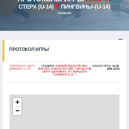
СТЕРХ (U-14)
ПИНГВИНЫ-(U-14)
ГЛАВНАЯ
ПРОТОКОЛ ИГРЫ
ЧЕМПИОНАТ НДХЛ /
СТАДИОН:
ЮЖНЫЙ ЛЕД (КУЛАГИН):
НАЧАЛО ИГРЫ:
14-10-
ДИВИЗИОН "U-12"
МОСКВА, ЮЖНОЕ БУТОВО, ГОРОДСКОЙ
2018 10:15
ОКРУГ ЩЕРБИНКА, УЛ. МАРШАЛА
САВИЦКОГО, Д. 7
+
−