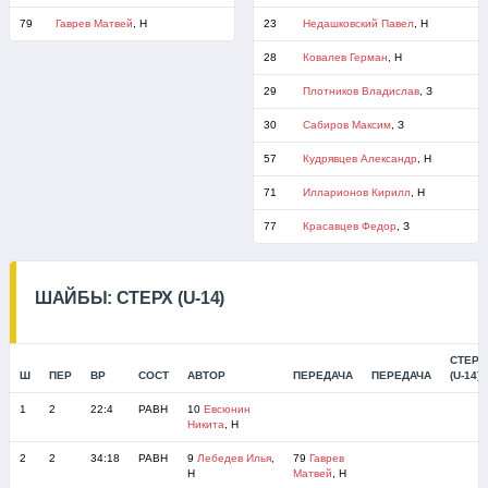
79
Гаврев Матвей
, Н
23
Недашковский Павел
, Н
28
Ковалев Герман
, Н
29
Плотников Владислав
, З
30
Сабиров Максим
, З
57
Кудрявцев Александр
, Н
71
Илларионов Кирилл
, Н
77
Красавцев Федор
, З
ШАЙБЫ: СТЕРХ (U-14)
СТЕРХ
Ш
ПЕР
ВР
СОСТ
АВТОР
ПЕРЕДАЧА
ПЕРЕДАЧА
(U-14)
1
2
22:4
РАВН
10
Евсюнин
Никита
, Н
2
2
34:18
РАВН
9
Лебедев Илья
,
79
Гаврев
Н
Матвей
, Н