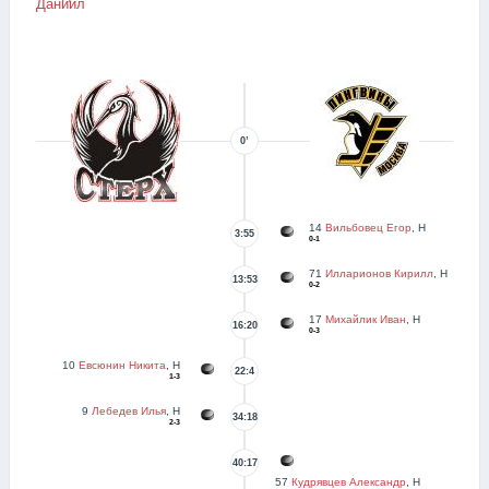
Даниил
0’
14
Вильбовец Егор
, Н
3:55
0-1
71
Илларионов Кирилл
, Н
13:53
0-2
17
Михайлик Иван
, Н
16:20
0-3
10
Евсюнин Никита
, Н
22:4
1-3
9
Лебедев Илья
, Н
34:18
2-3
40:17
57
Кудрявцев Александр
, Н