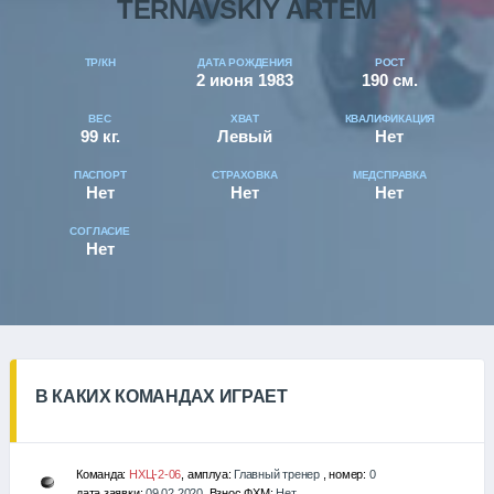
TERNAVSKIY ARTEM
ТР/КН
ДАТА РОЖДЕНИЯ
РОСТ
2 июня 1983
190 см.
ВЕС
ХВАТ
КВАЛИФИКАЦИЯ
99 кг.
Левый
Нет
ПАСПОРТ
СТРАХОВКА
МЕДСПРАВКА
Нет
Нет
Нет
СОГЛАСИЕ
Нет
В КАКИХ КОМАНДАХ ИГРАЕТ
Команда:
НХЦ-2-06
, амплуа:
Главный тренер
, номер:
0
дата заявки:
09.02.2020
, Взнос ФХМ:
Нет