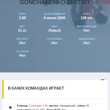
GONCHARENKO DMITRIY
ТР/КН
ДАТА РОЖДЕНИЯ
РОСТ
3.89
8 июня 2006
139 см.
ВЕС
ХВАТ
КВАЛИФИКАЦИЯ
31 кг.
Левый
Нет
ПАСПОРТ
СТРАХОВКА
МЕДСПРАВКА
Нет
Нет
Нет
СОГЛАСИЕ
Нет
В КАКИХ КОМАНДАХ ИГРАЕТ
Команда:
Созвездие-2-06
, амплуа:
Нападающий
, номер:
35
дата заявки:
01.02.2017
, Взнос ФХМ:
Нет