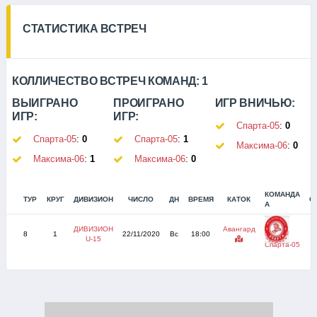
СТАТИСТИКА ВСТРЕЧ
КОЛЛИЧЕСТВО ВСТРЕЧ КОМАНД:
1
ВЫИГРАНО
ПРОИГРАНО
ИГР ВНИЧЬЮ:
ИГР:
ИГР:
Спарта-05
:
0
Спарта-05
:
0
Спарта-05
:
1
Максима-06
:
0
Максима-06
:
1
Максима-06
:
0
КОМАНДА
ТУР
КРУГ
ДИВИЗИОН
ЧИСЛО
ДН
ВРЕМЯ
КАТОК
С
А
ДИВИЗИОН
Авангард
8
1
22/11/2020
Вс
18:00
2
U-15
Спарта-05