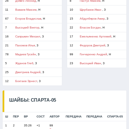
26
Дзявго Леонид
, Н
8
Пастух Максим
, Н
11
Ваваев Максим
, Н
10
Щербаков Иван
, З
67
Егоров Владислав
, Н
15
Абдулбяров Амир
, З
7
Высоцкий Виктор
, Н
22
Власов Богдан
, Н
16
Сапрыкин Михаил
, З
17
Емельяненко Артемий
, Н
21
Пахомов Илья
, З
12
Федоров Дмитрий
, З
78
Мадиев Гусейн
, З
99
Гончаренко Андрей
, Н
5
Жданов Глеб
, З
23
Высоцкий Иван
, З
25
Дмитриев Андрей
, З
12
Боктаев Эрнест
, З
ШАЙБЫ: СПАРТА-05
Ш
ПЕР
ВР
СОСТ
АВТОР
ПЕРЕДАЧА
ПЕРЕДАЧА
СПАРТА-05
1
2
35:26
+1
99