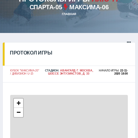
СПАРТА-05
МАКСИМА-06
ГЛАВНАЯ
ПРОТОКОЛ ИГРЫ
КУБОК "МАКСИМА-20"
СТАДИОН:
АВАНГАРД: Г. МОСКВА,
НАЧАЛО ИГРЫ:
22-11-
/ ДИВИЗИОН U-15
ШОССЕ ЭНТУЗИАСТОВ, Д. 33
2020 18:00
+
−