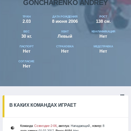
GONCHARENKO ANDREY
ТР/КН
ДАТА РОЖДЕНИЯ
РОСТ
2.03
8 июня 2006
138 см.
ВЕС
ХВАТ
КВАЛИФИКАЦИЯ
30 кг.
Левый
Нет
ПАСПОРТ
СТРАХОВКА
МЕДСПРАВКА
Нет
Нет
Нет
СОГЛАСИЕ
Нет
В КАКИХ КОМАНДАХ ИГРАЕТ
Команда:
Созвездие-2-06
, амплуа:
Нападающий
, номер:
8
дата заявки:
01.02.2017
, Взнос ФХМ:
Нет