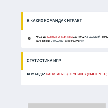
В КАКИХ КОМАНДАХ ИГРАЕТ
Команда:
Капитан-06 (Ступино)
, амплуа:
Нападающий
, ном
дата заявки:
04.09.2020
, Взнос ФХМ:
Нет
СТАТИСТИКА ИГР
КОМАНДА:
КАПИТАН-06 (СТУПИНО)
(СМОТРЕТЬ)