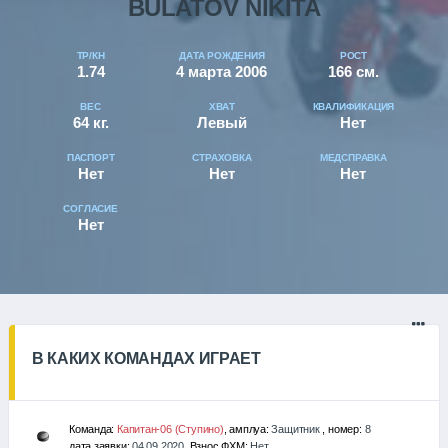
BULATOV NIKITA
ТР/КН
ДАТА РОЖДЕНИЯ
РОСТ
1.74
4 марта 2006
166 см.
ВЕС
ХВАТ
КВАЛИФИКАЦИЯ
64 кг.
Левый
Нет
ПАСПОРТ
СТРАХОВКА
МЕДСПРАВКА
Нет
Нет
Нет
СОГЛАСИЕ
Нет
В КАКИХ КОМАНДАХ ИГРАЕТ
Команда:
Капитан-06 (Ступино)
, амплуа:
Защитник
, номер:
8
дата заявки:
04.09.2020
, Взнос ФХМ:
Нет