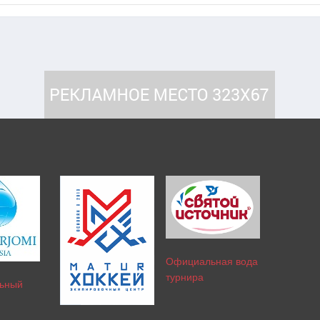
Официальная вода
турнира
ьный