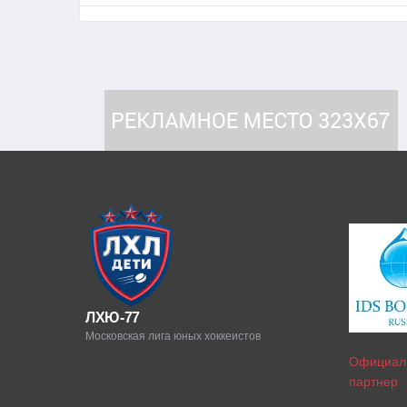
ЛХЮ-77
Московская лига юных хоккеистов
Официал
партнер