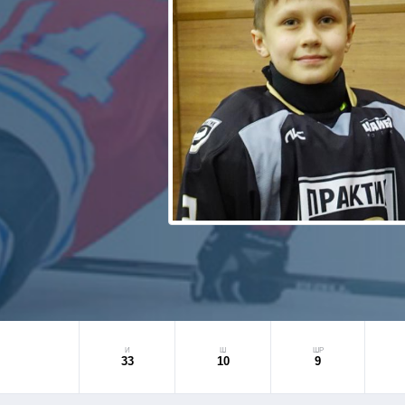
И
Ш
ШР
33
10
9