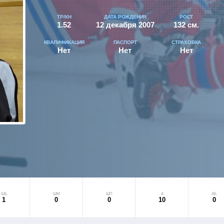
ТР/КН
ДАТА РОЖДЕНИЯ
РОСТ
1.52
12 декабря 2007
132 см.
КВАЛИФИКАЦИЯ
ПАСПОРТ
СТРАХОВКА
Нет
Нет
Нет
ШБ
ШМ
ШП
А
АБ
1
0
0
10
0