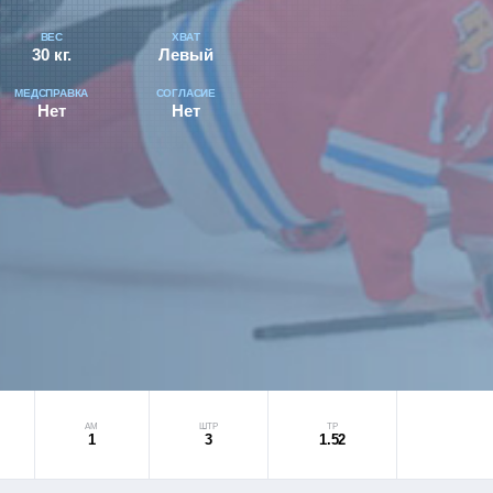
ВЕС
ХВАТ
30 кг.
Левый
МЕДСПРАВКА
СОГЛАСИЕ
Нет
Нет
АМ
ШТР
ТР
1
3
1.52