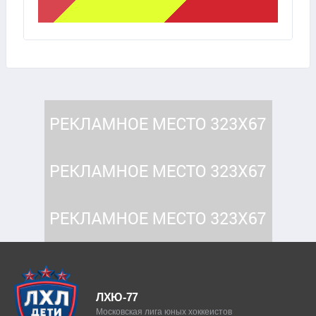
ЛХЮ-77
Московская лига юных хоккеистов