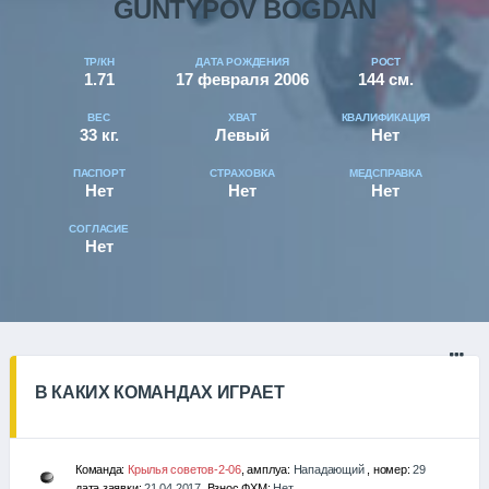
GUNTYPOV BOGDAN
ТР/КН
ДАТА РОЖДЕНИЯ
РОСТ
1.71
17 февраля 2006
144 см.
ВЕС
ХВАТ
КВАЛИФИКАЦИЯ
33 кг.
Левый
Нет
ПАСПОРТ
СТРАХОВКА
МЕДСПРАВКА
Нет
Нет
Нет
СОГЛАСИЕ
Нет
В КАКИХ КОМАНДАХ ИГРАЕТ
Команда:
Крылья советов-2-06
, амплуа:
Нападающий
, номер:
29
дата заявки:
21.04.2017
, Взнос ФХМ:
Нет