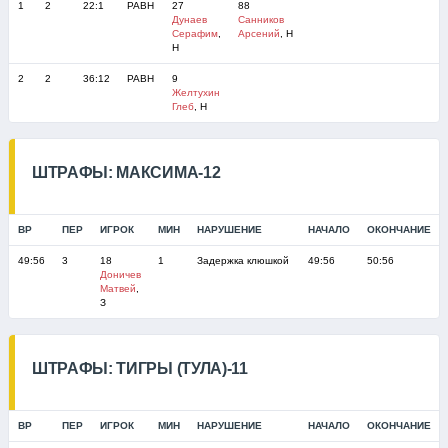
1
2
22:1
РАВН
27
88
Дунаев
Санников
Серафим
,
Арсений
, Н
Н
2
2
36:12
РАВН
9
Желтухин
Глеб
, Н
ШТРАФЫ: МАКСИМА-12
ВР
ПЕР
ИГРОК
МИН
НАРУШЕНИЕ
НАЧАЛО
ОКОНЧАНИЕ
49:56
3
18
1
Задержка клюшкой
49:56
50:56
Доничев
Матвей
,
З
ШТРАФЫ: ТИГРЫ (ТУЛА)-11
ВР
ПЕР
ИГРОК
МИН
НАРУШЕНИЕ
НАЧАЛО
ОКОНЧАНИЕ