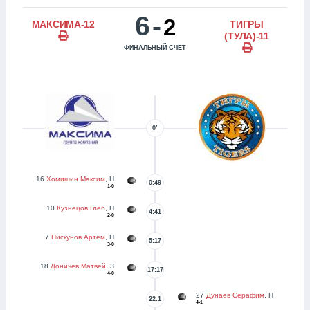
6
-
2
МАКСИМА-12
ТИГРЫ
(ТУЛА)-11
ФИНАЛЬНЫЙ СЧЕТ
0’
16
Хомишин Максим
, Н
0:49
1-0
10
Кузнецов Глеб
, Н
4:41
2-0
7
Пискунов Артем
, Н
5:17
3-0
18
Доничев Матвей
, З
17:17
4-0
27
Дунаев Серафим
, Н
22:1
4-1