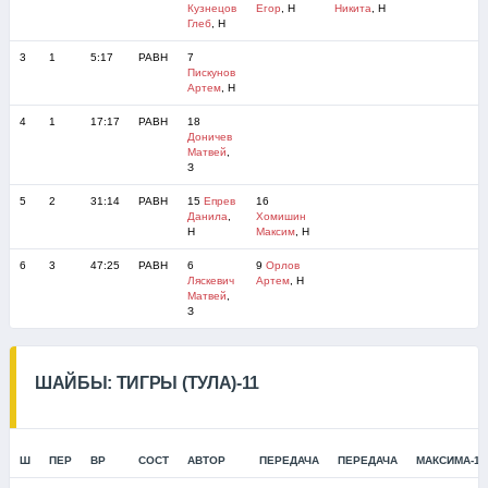
Кузнецов
Егор
, Н
Никита
, Н
Глеб
, Н
3
1
5:17
РАВН
7
Пискунов
Артем
, Н
4
1
17:17
РАВН
18
Доничев
Матвей
,
З
5
2
31:14
РАВН
15
Епрев
16
Данила
,
Хомишин
Н
Максим
, Н
6
3
47:25
РАВН
6
9
Орлов
Ляскевич
Артем
, Н
Матвей
,
З
ШАЙБЫ: ТИГРЫ (ТУЛА)-11
Ш
ПЕР
ВР
СОСТ
АВТОР
ПЕРЕДАЧА
ПЕРЕДАЧА
МАКСИМА-12