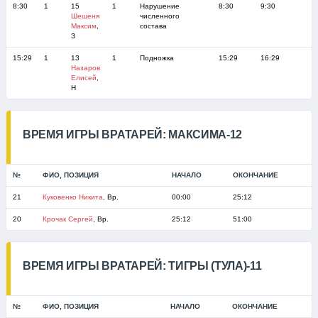
8:30
1
15
1
Нарушение
8:30
9:30
Шешеня
численного
Максим
,
состава
З
15:29
1
13
1
Подножка
15:29
16:29
Назаров
Елисей
,
Н
ВРЕМЯ ИГРЫ ВРАТАРЕЙ: МАКСИМА-12
№
ФИО, ПОЗИЦИЯ
НАЧАЛО
ОКОНЧАНИЕ
21
Куковенко Никита
, Вр.
00:00
25:12
20
Крочак Сергей
, Вр.
25:12
51:00
ВРЕМЯ ИГРЫ ВРАТАРЕЙ: ТИГРЫ (ТУЛА)-11
№
ФИО, ПОЗИЦИЯ
НАЧАЛО
ОКОНЧАНИЕ