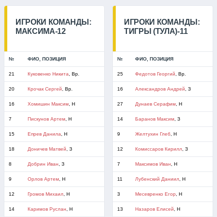
ИГРОКИ КОМАНДЫ:
ИГРОКИ КОМАНДЫ:
МАКСИМА-12
ТИГРЫ (ТУЛА)-11
№
ФИО, ПОЗИЦИЯ
№
ФИО, ПОЗИЦИЯ
21
Куковенко Никита
, Вр.
25
Федотов Георгий
, Вр.
20
Крочак Сергей
, Вр.
16
Александров Андрей
, З
16
Хомишин Максим
, Н
27
Дунаев Серафим
, Н
7
Пискунов Артем
, Н
14
Баранов Максим
, З
15
Епрев Данила
, Н
9
Желтухин Глеб
, Н
18
Доничев Матвей
, З
12
Комиссаров Кирилл
, З
8
Добрин Иван
, З
7
Максимов Иван
, Н
9
Орлов Артем
, Н
11
Лубенский Даниил
, Н
12
Громов Михаил
, Н
3
Месевренко Егор
, Н
14
Каримов Руслан
, Н
13
Назаров Елисей
, Н