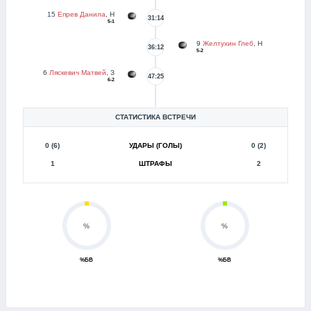
15
Епрев Данила
, Н
31:14
5-1
9
Желтухин Глеб
, Н
36:12
5-2
6
Ляскевич Матвей
, З
47:25
6-2
СТАТИСТИКА ВСТРЕЧИ
0 (6)
УДАРЫ (ГОЛЫ)
0 (2)
1
ШТРАФЫ
2
%
%
%БВ
%БВ