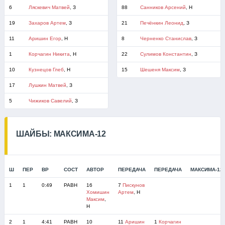
6
Ляскевич Матвей
, З
88
Санников Арсений
, Н
19
Захаров Артем
, З
21
Печёнкин Леонид
, З
11
Аришин Егор
, Н
8
Черненко Станислав
, З
1
Корчагин Никита
, Н
22
Сулимов Константин
, З
10
Кузнецов Глеб
, Н
15
Шешеня Максим
, З
17
Лушкин Матвей
, З
5
Чижиков Савелий
, З
ШАЙБЫ: МАКСИМА-12
Ш
ПЕР
ВР
СОСТ
АВТОР
ПЕРЕДАЧА
ПЕРЕДАЧА
МАКСИМА-12
1
1
0:49
РАВН
16
7
Пискунов
Хомишин
Артем
, Н
Максим
,
Н
2
1
4:41
РАВН
10
11
Аришин
1
Корчагин