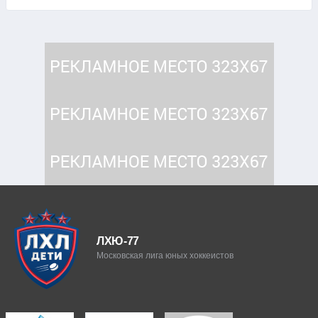
ЛХЮ-77
Московская лига юных хоккеистов