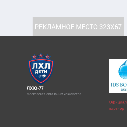
ЛХЮ-77
Московская лига юных хоккеистов
Официал
партнер