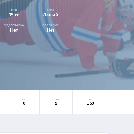
ВЕС
ХВАТ
35 кг.
Левый
МЕДСПРАВКА
СОГЛАСИЕ
Нет
Нет
АМ
ШТР
ТР
0
2
1.59