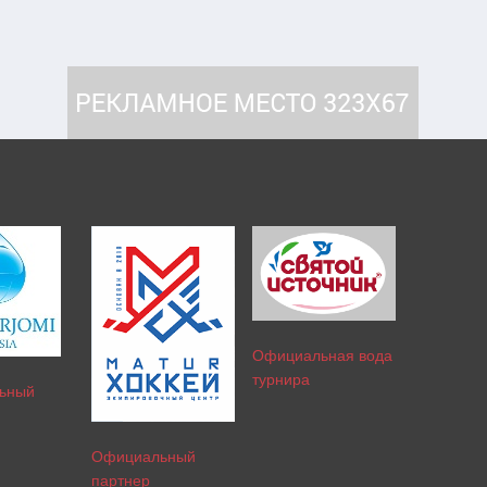
Официальная вода
турнира
ьный
Официальный
партнер