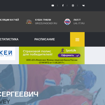
НСЛЯЦИИ МАТЧЕЙ
КУБОК ГРИЗЛИ
ЛХЛ-77
GRIZZLYHOCKEY.RU
LHL-77.RU
СТАТИСТИКА
РАСПИСАНИЕ
ЕРГЕЕВИЧ
VEY