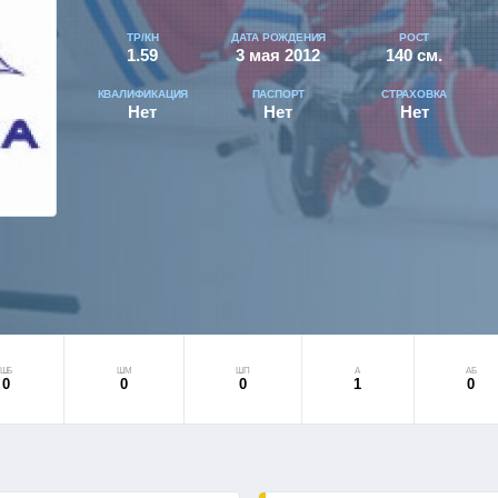
ТР/КН
ДАТА РОЖДЕНИЯ
РОСТ
1.59
3 мая 2012
140 см.
КВАЛИФИКАЦИЯ
ПАСПОРТ
СТРАХОВКА
Нет
Нет
Нет
ШБ
ШМ
ШП
А
АБ
0
0
0
1
0