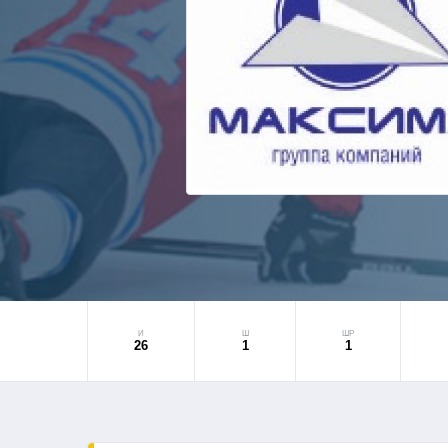
И
Ш
ШР
26
1
1