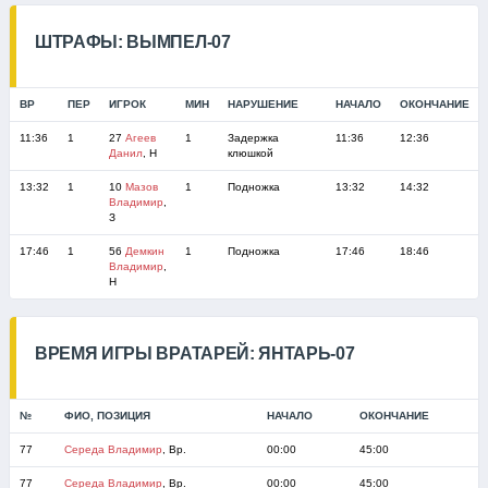
ШТРАФЫ: ВЫМПЕЛ-07
ВР
ПЕР
ИГРОК
МИН
НАРУШЕНИЕ
НАЧАЛО
ОКОНЧАНИЕ
11:36
1
27
Агеев
1
Задержка
11:36
12:36
Данил
, Н
клюшкой
13:32
1
10
Мазов
1
Подножка
13:32
14:32
Владимир
,
З
17:46
1
56
Демкин
1
Подножка
17:46
18:46
Владимир
,
Н
ВРЕМЯ ИГРЫ ВРАТАРЕЙ: ЯНТАРЬ-07
№
ФИО, ПОЗИЦИЯ
НАЧАЛО
ОКОНЧАНИЕ
77
Середа Владимир
, Вр.
00:00
45:00
77
Середа Владимир
, Вр.
00:00
45:00