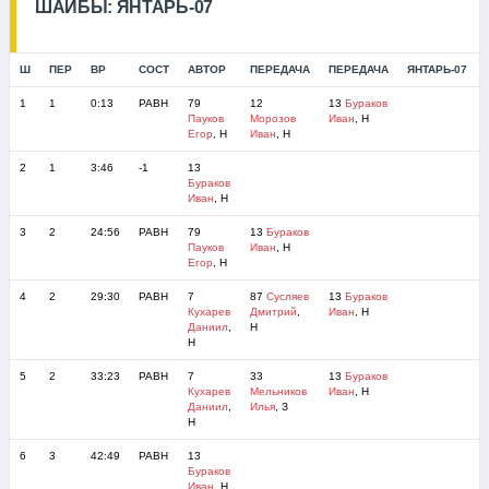
ШАЙБЫ: ЯНТАРЬ-07
Ш
ПЕР
ВР
СОСТ
АВТОР
ПЕРЕДАЧА
ПЕРЕДАЧА
ЯНТАРЬ-07
1
1
0:13
РАВН
79
12
13
Бураков
Пауков
Морозов
Иван
, Н
Егор
, Н
Иван
, Н
2
1
3:46
-1
13
Бураков
Иван
, Н
3
2
24:56
РАВН
79
13
Бураков
Пауков
Иван
, Н
Егор
, Н
4
2
29:30
РАВН
7
87
Сусляев
13
Бураков
Кухарев
Дмитрий
,
Иван
, Н
Даниил
,
Н
Н
5
2
33:23
РАВН
7
33
13
Бураков
Кухарев
Мельников
Иван
, Н
Даниил
,
Илья
, З
Н
6
3
42:49
РАВН
13
Бураков
Иван
, Н