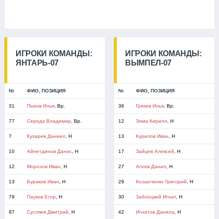
ИГРОКИ КОМАНДЫ:
ИГРОКИ КОМАНДЫ:
ЯНТАРЬ-07
ВЫМПЕЛ-07
№
ФИО, ПОЗИЦИЯ
№
ФИО, ПОЗИЦИЯ
31
Пыхов Илья
, Вр.
38
Грязев Илья
, Вр.
77
Середа Владимир
, Вр.
12
Зима Кирилл
, Н
7
Кухарев Даниил
, Н
13
Курилов Иван
, Н
10
Айнетдинов Данис
, Н
17
Зайцев Алексей
, Н
12
Морозов Иван
, Н
27
Агеев Данил
, Н
13
Бураков Иван
, Н
29
Козынченко Григорий
, Н
79
Пауков Егор
, Н
30
Заблоцкий Игнат
, Н
87
Сусляев Дмитрий
, Н
42
Игнатов Данила
, Н