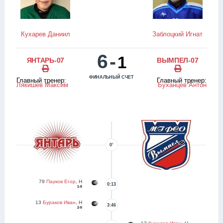
Кухарев Даниил
Заблоцкий Игнат
6
-
1
ЯНТАРЬ-07
ВЫМПЕЛ-07
ФИНАЛЬНЫЙ СЧЕТ
Главный тренер:
Главный тренер:
Лякишев Максим
Буханцев Антон
0’
79
Пауков Егор
, Н
0:13
1-0
13
Бураков Иван
, Н
3:46
2-0