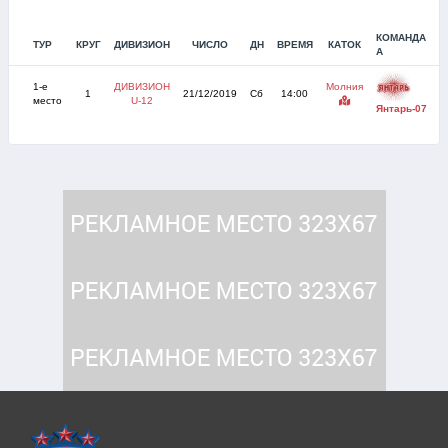
КОМАНДА
ТУР
КРУГ
ДИВИЗИОН
ЧИСЛО
ДН
ВРЕМЯ
КАТОК
С
А
1-е
ДИВИЗИОН
Молния
1
21/12/2019
Сб
14:00
место
U-12
Янтарь-07