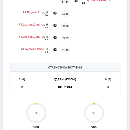
13
Курилов Иван
, Н
17:24
2-1
79
Пауков Егор
, Н
24:56
3-1
7
Кухарев Даниил
, Н
29:30
4-1
7
Кухарев Даниил
, Н
33:23
5-1
13
Бураков Иван
, Н
42:49
6-1
СТАТИСТИКА ВСТРЕЧИ
0 (6)
УДАРЫ (ГОЛЫ)
0 (1)
2
ШТРАФЫ
3
%
%
%БВ
%БВ