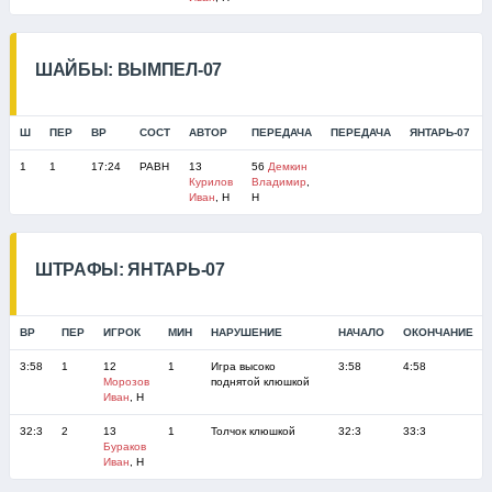
ШАЙБЫ: ВЫМПЕЛ-07
Ш
ПЕР
ВР
СОСТ
АВТОР
ПЕРЕДАЧА
ПЕРЕДАЧА
ЯНТАРЬ-07
1
1
17:24
РАВН
13
56
Демкин
Курилов
Владимир
,
Иван
, Н
Н
ШТРАФЫ: ЯНТАРЬ-07
ВР
ПЕР
ИГРОК
МИН
НАРУШЕНИЕ
НАЧАЛО
ОКОНЧАНИЕ
3:58
1
12
1
Игра высоко
3:58
4:58
Морозов
поднятой клюшкой
Иван
, Н
32:3
2
13
1
Толчок клюшкой
32:3
33:3
Бураков
Иван
, Н