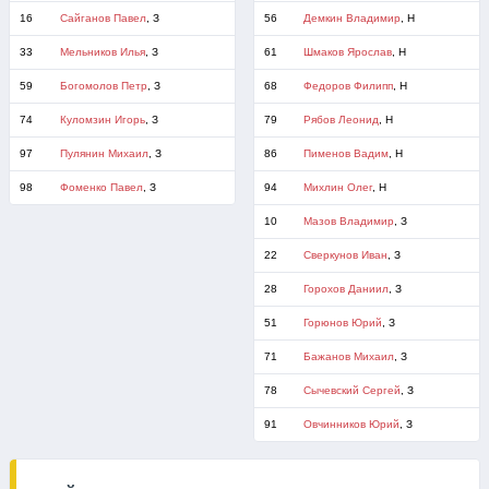
16
Сайганов Павел
, З
56
Демкин Владимир
, Н
33
Мельников Илья
, З
61
Шмаков Ярослав
, Н
59
Богомолов Петр
, З
68
Федоров Филипп
, Н
74
Куломзин Игорь
, З
79
Рябов Леонид
, Н
97
Пулянин Михаил
, З
86
Пименов Вадим
, Н
98
Фоменко Павел
, З
94
Михлин Олег
, Н
10
Мазов Владимир
, З
22
Сверкунов Иван
, З
28
Горохов Даниил
, З
51
Горюнов Юрий
, З
71
Бажанов Михаил
, З
78
Сычевский Сергей
, З
91
Овчинников Юрий
, З