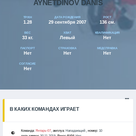
AYNETDINOV DANIS
ТР/КН
ДАТА РОЖДЕНИЯ
РОСТ
1.28
29 сентября 2007
136 см.
ВЕС
ХВАТ
КВАЛИФИКАЦИЯ
33 кг.
Левый
Нет
ПАСПОРТ
СТРАХОВКА
МЕДСПРАВКА
Нет
Нет
Нет
СОГЛАСИЕ
Нет
В КАКИХ КОМАНДАХ ИГРАЕТ
Команда:
Янтарь-07
, амплуа:
Нападающий
, номер:
10
дата заявки:
30.11.2019
, Взнос ФХМ:
Нет