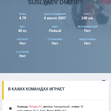
SUSLYAEV DMITRIY
ТР/КН
ДАТА РОЖДЕНИЯ
РОСТ
4.79
4 июля 2007
148 см.
ВЕС
ХВАТ
КВАЛИФИКАЦИЯ
40 кг.
Левый
Нет
ПАСПОРТ
СТРАХОВКА
МЕДСПРАВКА
Нет
Нет
Нет
СОГЛАСИЕ
Нет
В КАКИХ КОМАНДАХ ИГРАЕТ
Команда:
Янтарь-07
, амплуа:
Нападающий
, номер:
87
дата заявки:
30.11.2019
, Взнос ФХМ:
Нет