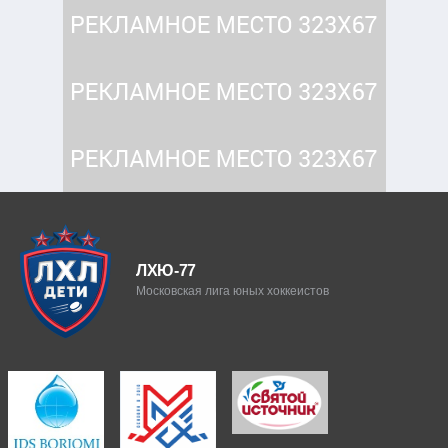
ЛХЮ-77
Московская лига юных хоккеистов