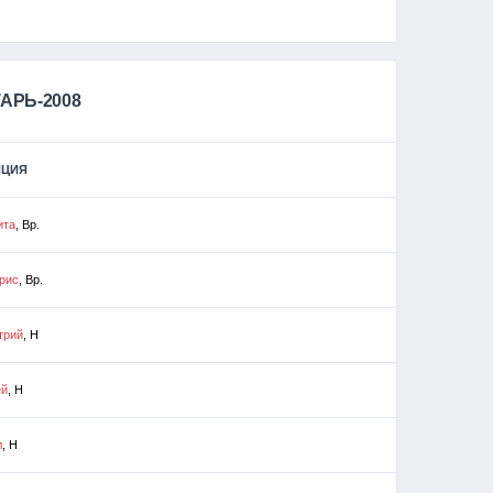
АРЬ-2008
ИЦИЯ
ита
, Вр.
рис
, Вр.
трий
, Н
ей
, Н
л
, Н