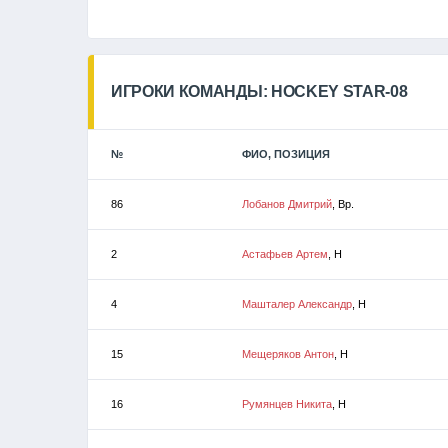
ИГРОКИ КОМАНДЫ: HOCKEY STAR-08
№
ФИО, ПОЗИЦИЯ
86
Лобанов Дмитрий
, Вр.
2
Астафьев Артем
, Н
4
Машталер Александр
, Н
15
Мещеряков Антон
, Н
16
Румянцев Никита
, Н