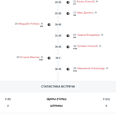
11
Бузин Елисей
, Н
20:20
3-7
17
Ивко Даниил
, Н
22:20
3-8
19
Медуайя Роберт
, Н
30:45
4-8
97
Чакров Владимир
, Н
31:29
4-9
34
Туляков Алексей
, Н
35:45
4-10
20
Егоров Максим
, Н
36:2
5-10
35
Аверьянов Александр
, Н
36:39
5-11
СТАТИСТИКА ВСТРЕЧИ
0 (5)
УДАРЫ (ГОЛЫ)
0 (11)
2
ШТРАФЫ
6