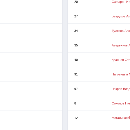
20
Сафарян Ни
27
Безруков А
34
Туляков Ал
35
Аверьянов 
40
Кранчев Ст
91
Наговицын 
97
Чакров Вла
8
Соколов Ни
12
Мегалински