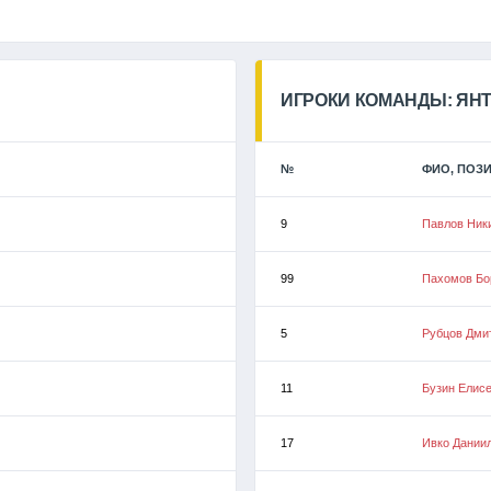
ИГРОКИ КОМАНДЫ: ЯНТ
№
ФИО, ПОЗ
9
Павлов Ник
99
Пахомов Бо
5
Рубцов Дми
11
Бузин Елис
17
Ивко Дании