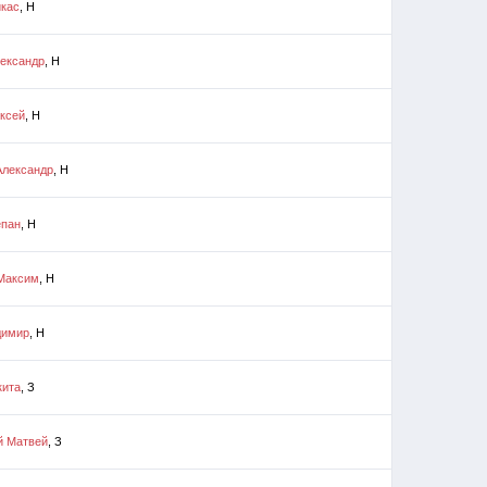
кас
, Н
лександр
, Н
ексей
, Н
Александр
, Н
епан
, Н
Максим
, Н
димир
, Н
кита
, З
й Матвей
, З