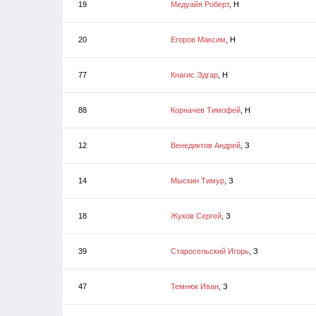
19
Медуайя Роберт
, Н
20
Егоров Максим
, Н
77
Кнагис Эдгар
, Н
88
Корначев Тимофей
, Н
12
Венедиктов Андрей
, З
14
Мыскин Тимур
, З
18
Жуков Сергей
, З
39
Старосельский Игорь
, З
47
Темнюк Иван
, З