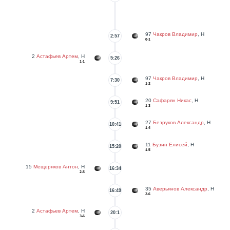
97
Чакров Владимир
, Н
2:57
0-1
2
Астафьев Артем
, Н
5:26
1-1
97
Чакров Владимир
, Н
7:30
1-2
20
Сафарян Никас
, Н
9:51
1-3
27
Безруков Александр
, Н
10:41
1-4
11
Бузин Елисей
, Н
15:20
1-5
15
Мещеряков Антон
, Н
16:34
2-5
35
Аверьянов Александр
, Н
16:49
2-6
2
Астафьев Артем
, Н
20:1
3-6