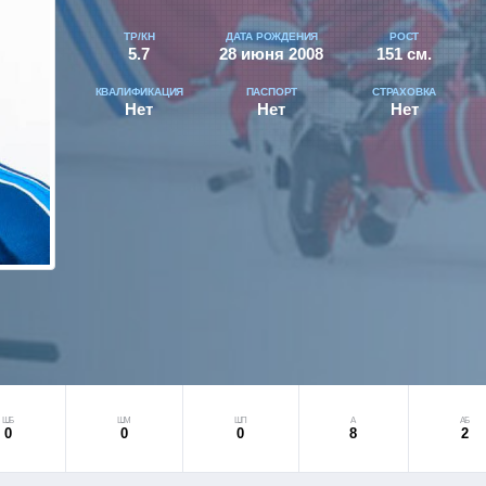
ТР/КН
ДАТА РОЖДЕНИЯ
РОСТ
5.7
28 июня 2008
151 см.
КВАЛИФИКАЦИЯ
ПАСПОРТ
СТРАХОВКА
Нет
Нет
Нет
ШБ
ШМ
ШП
А
АБ
0
0
0
8
2