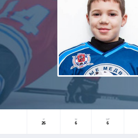
И
Ш
ШР
26
6
6