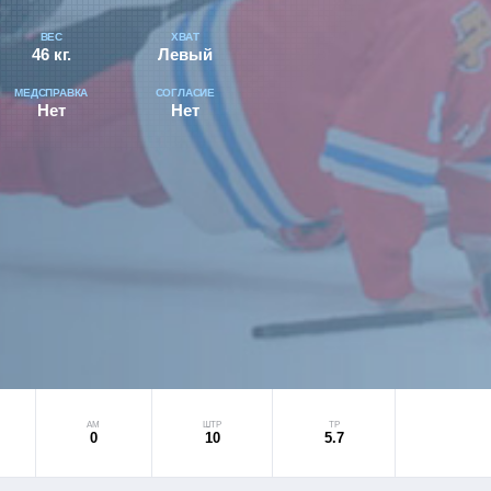
ВЕС
ХВАТ
46 кг.
Левый
МЕДСПРАВКА
СОГЛАСИЕ
Нет
Нет
АМ
ШТР
ТР
0
10
5.7