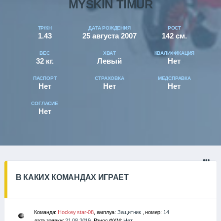
MYSKIN TIMUR
ТР/КН
ДАТА РОЖДЕНИЯ
РОСТ
1.43
25 августа 2007
142 см.
ВЕС
ХВАТ
КВАЛИФИКАЦИЯ
32 кг.
Левый
Нет
ПАСПОРТ
СТРАХОВКА
МЕДСПРАВКА
Нет
Нет
Нет
СОГЛАСИЕ
Нет
В КАКИХ КОМАНДАХ ИГРАЕТ
Команда:
Hockey star-08
, амплуа:
Защитник
, номер:
14
дата заявки:
21.08.2019
, Взнос ФХМ:
Нет