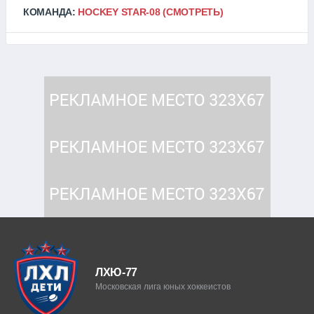
КОМАНДА:
HOCKEY STAR-08
(СМОТРЕТЬ)
ЛХЮ-77
Московская лига юных хоккеистов