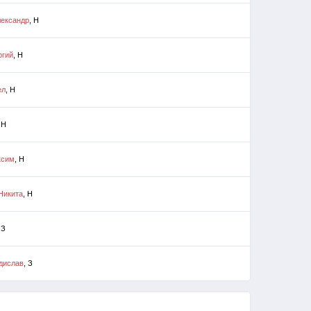
ександр
, Н
ргий
, Н
ел
, Н
 Н
ксим
, Н
Никита
, Н
 З
дислав
, З