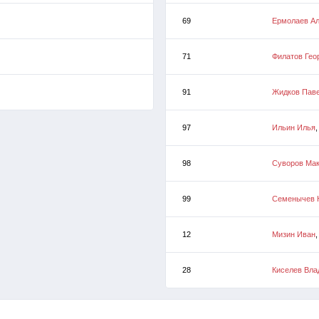
69
Ермолаев Ал
71
Филатов Гео
91
Жидков Пав
97
Ильин Илья
,
98
Суворов Ма
99
Семенычев 
12
Мизин Иван
,
28
Киселев Вла