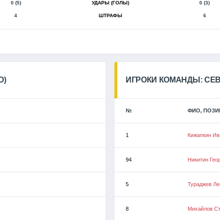
0 (5)
УДАРЫ (ГОЛЫ)
0 (3)
4
ШТРАФЫ
6
О)
ИГРОКИ КОМАНДЫ: СЕВ
№
ФИО, ПОЗИ
1
Кижапкин Ив
94
Никитин Гео
5
Тураджев Ле
8
Михайлов С