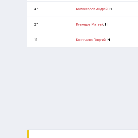
47
Комиссаров Андрей
, Н
27
Кузнецов Матвей
, Н
11
Коновалов Георгий
, Н