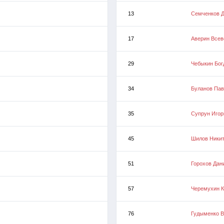
13
Семченков 
17
Аверин Всев
29
Чебыкин Бог
34
Буланов Пав
35
Супрун Игор
45
Шилов Ники
51
Горохов Дан
57
Черемухин К
76
Гудыменко В