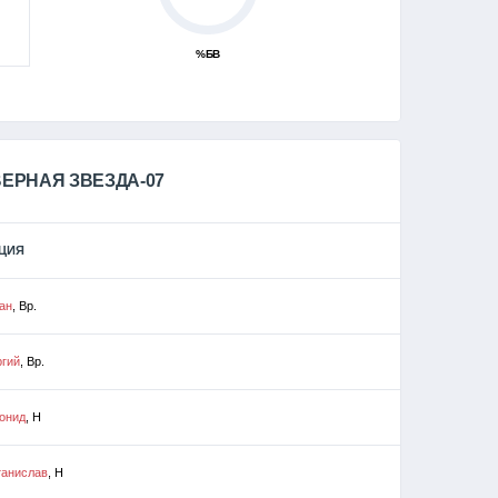
%БВ
ЕРНАЯ ЗВЕЗДА-07
ЦИЯ
ан
, Вр.
ргий
, Вр.
онид
, Н
танислав
, Н