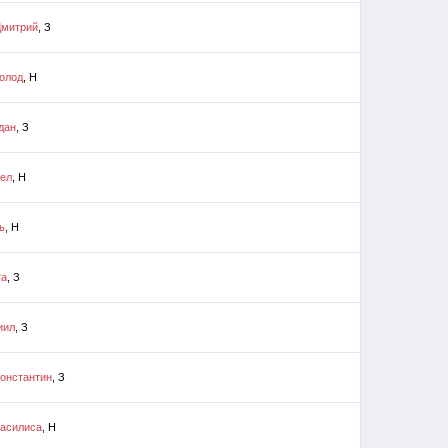
Дмитрий
, З
олод
, Н
дан
, З
ел
, Н
ь
, Н
та
, З
иил
, З
онстантин
, З
асилиса
, Н