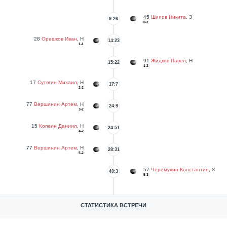
45
Шилов Никита
, З
9:26
0-1
28
Орешков Иван
, Н
14:23
1-1
91
Жидков Павел
, Н
15:22
1-2
17
Сутягин Михаил
, Н
17:7
2-2
77
Вершинин Артем
, Н
24:9
3-2
15
Копеин Даниил
, Н
24:51
4-2
77
Вершинин Артем
, Н
28:31
5-2
57
Черемухин Константин
, З
40:3
5-3
СТАТИСТИКА ВСТРЕЧИ