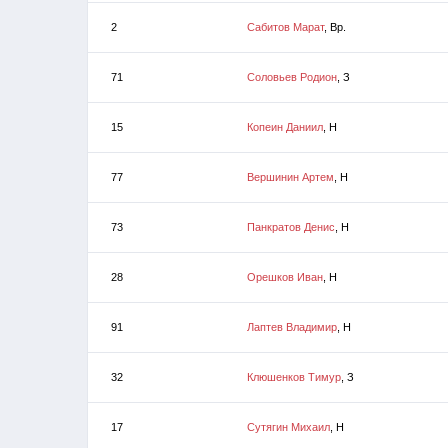
2
Сабитов Марат
, Вр.
71
Соловьев Родион
, З
15
Копеин Даниил
, Н
77
Вершинин Артем
, Н
73
Панкратов Денис
, Н
28
Орешков Иван
, Н
91
Лаптев Владимир
, Н
32
Клюшенков Тимур
, З
17
Сутягин Михаил
, Н