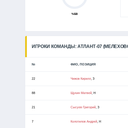
%БВ
ИГРОКИ КОМАНДЫ: АТЛАНТ-07 (МЕЛЕХОВ
№
ФИО, ПОЗИЦИЯ
22
Чижов Кирилл
, З
88
Щукин Матвей
, Н
21
Сысуев Григорий
, З
7
Колотилов Андрей
, Н