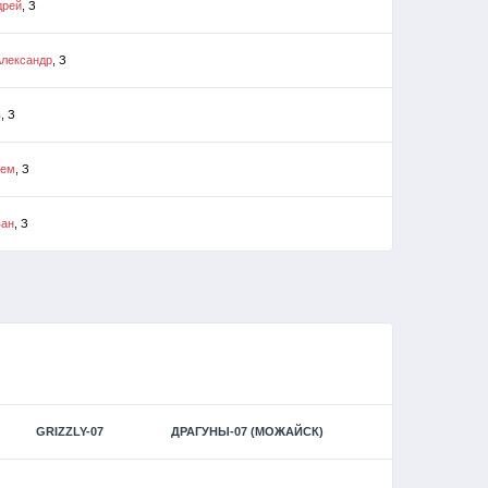
дрей
, З
Александр
, З
в
, З
тем
, З
ван
, З
GRIZZLY-07
ДРАГУНЫ-07 (МОЖАЙСК)