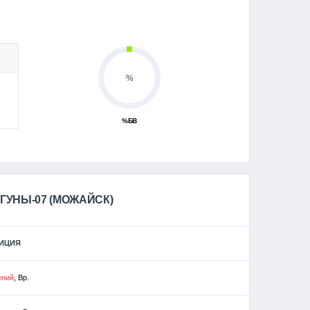
%
%БВ
ГУНЫ-07 (МОЖАЙСК)
ЗИЦИЯ
ений
, Вр.