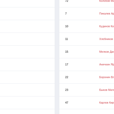
72
Колобов М
7
Пикалев А
10
Кудинов Ко
11
Хлебников
15
Мелков Да
17
Аничкин Я
22
Боронин В
23
Быков Мат
47
Карлов Кир