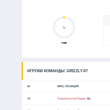
%
%БВ
ИГРОКИ КОМАНДЫ: GRIZZLY-07
№
ФИО, ПОЗИЦИЯ
15
Подгребельный Вадим
, Вр.