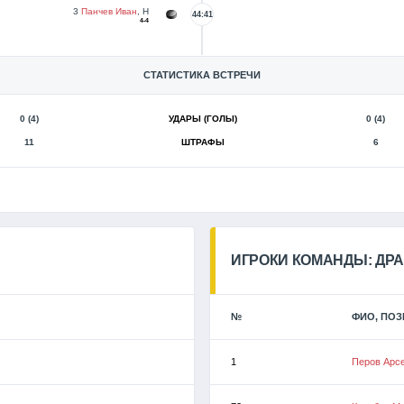
3
Панчев Иван
, Н
44:41
4-4
СТАТИСТИКА ВСТРЕЧИ
0 (4)
УДАРЫ (ГОЛЫ)
0 (4)
11
ШТРАФЫ
6
ИГРОКИ КОМАНДЫ: ДРА
№
ФИО, ПО
1
Перов Арс