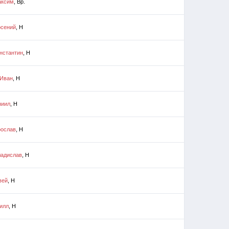
аксим
, Вр.
рсений
, Н
нстантин
, Н
 Иван
, Н
ниил
, Н
рослав
, Н
ладислав
, Н
вей
, Н
илл
, Н