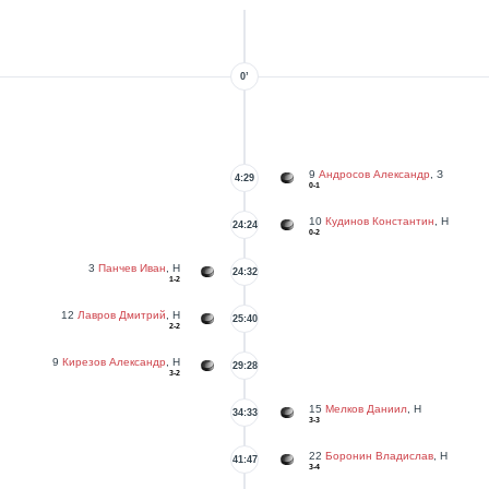
0’
9
Андросов Александр
, З
4:29
0-1
10
Кудинов Константин
, Н
24:24
0-2
3
Панчев Иван
, Н
24:32
1-2
12
Лавров Дмитрий
, Н
25:40
2-2
9
Кирезов Александр
, Н
29:28
3-2
15
Мелков Даниил
, Н
34:33
3-3
22
Боронин Владислав
, Н
41:47
3-4