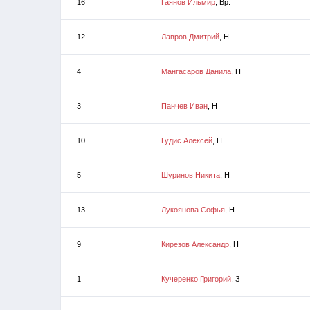
16
Гаянов Ильмир
, Вр.
12
Лавров Дмитрий
, Н
4
Мангасаров Данила
, Н
3
Панчев Иван
, Н
10
Гудис Алексей
, Н
5
Шуринов Никита
, Н
13
Лукоянова Софья
, Н
9
Кирезов Александр
, Н
1
Кучеренко Григорий
, З