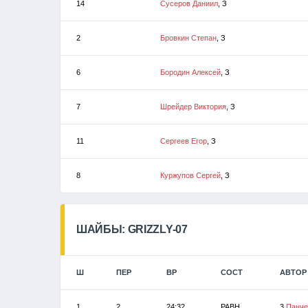
14
Сусеров Даниил
, З
2
Бровкин Степан
, З
6
Бородин Алексей
, З
7
Шрейдер Виктория
, З
11
Сергеев Егор
, З
8
Куржупов Сергей
, З
ШАЙБЫ: GRIZZLY-07
Ш
ПЕР
ВР
СОСТ
АВТОР
1
2
24:32
РАВН
3
Панче