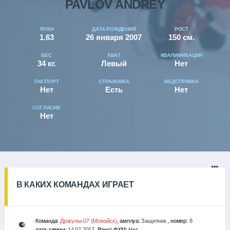
PAVLOV ANDREY
ТР/КН
ДАТА РОЖДЕНИЯ
РОСТ
1.63
26 января 2007
150 см.
ВЕС
ХВАТ
КВАЛИФИКАЦИЯ
34 кг.
Левый
Нет
ПАСПОРТ
СТРАХОВКА
МЕДСПРАВКА
Нет
Есть
Нет
СОГЛАСИЕ
Нет
В КАКИХ КОМАНДАХ ИГРАЕТ
Команда:
Драгуны-07 (Можайск)
, амплуа:
Защитник
, номер:
8
дата заявки:
14.07.2017
, Взнос ФХМ:
Нет