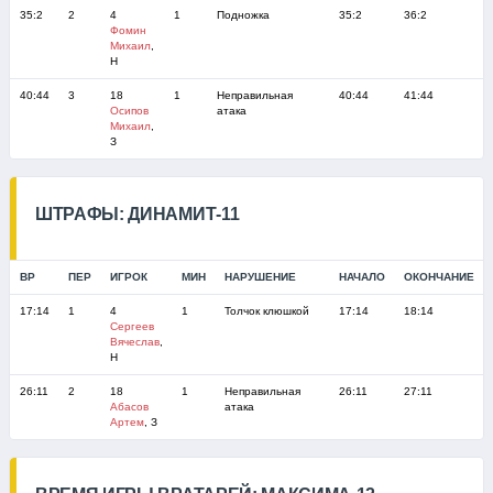
35:2
2
4
1
Подножка
35:2
36:2
Фомин
Михаил
,
Н
40:44
3
18
1
Неправильная
40:44
41:44
Осипов
атака
Михаил
,
З
ШТРАФЫ: ДИНАМИТ-11
ВР
ПЕР
ИГРОК
МИН
НАРУШЕНИЕ
НАЧАЛО
ОКОНЧАНИЕ
17:14
1
4
1
Толчок клюшкой
17:14
18:14
Сергеев
Вячеслав
,
Н
26:11
2
18
1
Неправильная
26:11
27:11
Абасов
атака
Артем
, З