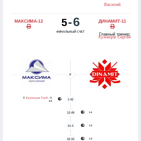
Василий
-
6
5
МАКСИМА-12
ДИНАМИТ-11
ФИНАЛЬНЫЙ СЧЕТ
Главный тренер:
Кузнецов Сергей
0’
9
Кузнецов Глеб
, Н
1:42
1-0
1-1
12:49
1-2
31:3
1-3
32:33