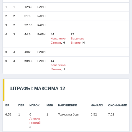
1
1
12:49
РАВН
2
2
31:3
РАВН
3
2
32:33
РАВН
4
3
44:6
РАВН
44
77
Коваленко
Васильев
Степан
, Н
Виктор
, Н
5
3
45:9
РАВН
6
3
50:13
РАВН
44
Коваленко
Степан
, Н
ШТРАФЫ: МАКСИМА-12
ВР
ПЕР
ИГРОК
МИН
НАРУШЕНИЕ
НАЧАЛО
ОКОНЧАНИЕ
6:52
1
6
1
Толчок на борт
6:52
7:52
Анохин
Георгий
,
З