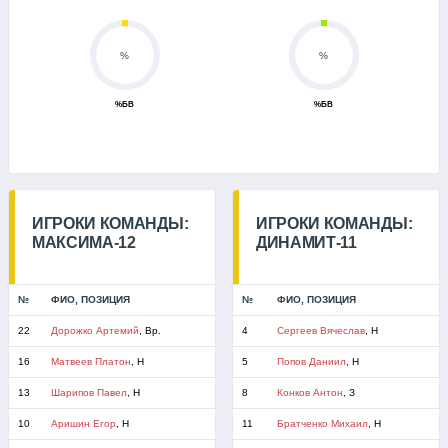
%
%
%БВ
%БВ
ИГРОКИ КОМАНДЫ:
ИГРОКИ КОМАНДЫ:
МАКСИМА-12
ДИНАМИТ-11
№
ФИО, ПОЗИЦИЯ
№
ФИО, ПОЗИЦИЯ
22
Дорожко Артемий
, Вр.
4
Сергеев Вячеслав
, Н
16
Матвеев Платон
, Н
5
Попов Даниил
, Н
13
Шарипов Павел
, Н
8
Конков Антон
, З
10
Аришин Егор
, Н
11
Братченко Михаил
, Н