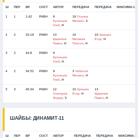
Ш
ПЕР
ВР
СОСТ
АВТОР
ПЕРЕДАЧА
ПЕРЕДАЧА
МАКСИМА-12
1
1
1:42
РАВН
9
18
Осипов
Кузнецов
Михаил
, З
Глеб
, Н
2
2
33:19
РАВН
13
16
10
Аришин
Шарипов
Матвеев
Егор
, Н
Павел
, Н
Платон
, Н
3
2
34:8
РАВН
9
Кузнецов
Глеб
, Н
4
2
34:52
РАВН
9
3
Чибисов
Кузнецов
Михаил
, Н
Глеб
, Н
5
3
46:34
РАВН
12
10
Аришин
13
Снигирев
Егор
, Н
Шарипов
Федор
, З
Павел
, Н
ШАЙБЫ: ДИНАМИТ-11
Ш
ПЕР
ВР
СОСТ
АВТОР
ПЕРЕДАЧА
ПЕРЕДАЧА
МАКСИМА-1