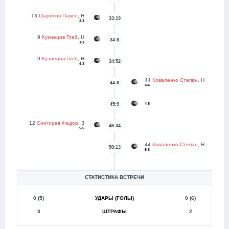
13
Шарипов Павел
, Н
33:19
2-3
9
Кузнецов Глеб
, Н
34:8
3-3
9
Кузнецов Глеб
, Н
34:52
4-3
44
Коваленко Степан
, Н
44:6
4-4
4-5
45:9
12
Снигирев Федор
, З
46:34
5-5
44
Коваленко Степан
, Н
50:13
5-6
СТАТИСТИКА ВСТРЕЧИ
0 (5)
УДАРЫ (ГОЛЫ)
0 (6)
3
ШТРАФЫ
2