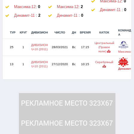
Максима-12
:
0
Максима-12
:
0
Максима-12
:
2
Динамит-11
:
0
Динамит-11
:
2
Динамит-11
:
0
КОМАНДА
ТУР
КРУГ
ДИВИЗИОН
ЧИСЛО
ДН
ВРЕМЯ
КАТОК
А
Центральный
ДИВИЗИОН
25
1
28/03/2021
Вс
17:15
(Правое
U-10 (2011)
поле)
Максима-1
ДИВИЗИОН
Серебряный
13
1
27/12/2020
Вс
10:15
U-10 (2011)
Динамит-1