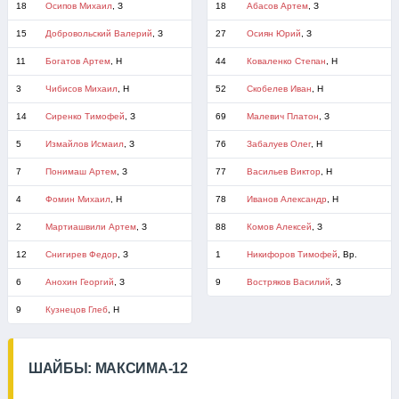
18
Осипов Михаил
, З
18
Абасов Артем
, З
15
Добровольский Валерий
, З
27
Осиян Юрий
, З
11
Богатов Артем
, Н
44
Коваленко Степан
, Н
3
Чибисов Михаил
, Н
52
Скобелев Иван
, Н
14
Сиренко Тимофей
, З
69
Малевич Платон
, З
5
Измайлов Исмаил
, З
76
Забалуев Олег
, Н
7
Понимаш Артем
, З
77
Васильев Виктор
, Н
4
Фомин Михаил
, Н
78
Иванов Александр
, Н
2
Мартиашвили Артем
, З
88
Комов Алексей
, З
12
Снигирев Федор
, З
1
Никифоров Тимофей
, Вр.
6
Анохин Георгий
, З
9
Востряков Василий
, З
9
Кузнецов Глеб
, Н
ШАЙБЫ: МАКСИМА-12