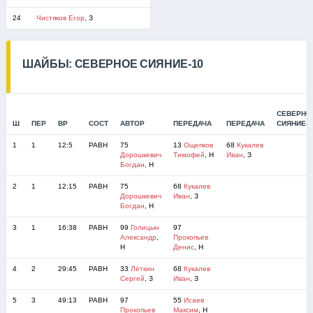
24
Чистяков Егор
, З
ШАЙБЫ: СЕВЕРНОЕ СИЯНИЕ-10
СЕВЕРНО
Ш
ПЕР
ВР
СОСТ
АВТОР
ПЕРЕДАЧА
ПЕРЕДАЧА
СИЯНИЕ-1
1
1
12:5
РАВН
75
13
Ощепков
68
Кукалев
Дорошкевич
Тимофей
, Н
Иван
, З
Богдан
, Н
2
1
12:15
РАВН
75
68
Кукалев
Дорошкевич
Иван
, З
Богдан
, Н
3
1
16:38
РАВН
99
Голицын
97
Александр
,
Прокопьев
Н
Денис
, Н
4
2
29:45
РАВН
33
Лёткин
68
Кукалев
Сергей
, З
Иван
, З
5
3
49:13
РАВН
97
55
Исаев
Прокопьев
Максим
, Н