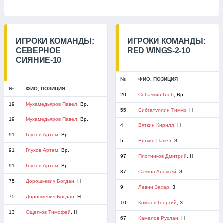
ИГРОКИ КОМАНДЫ:
ИГРОКИ КОМАНДЫ:
СЕВЕРНОЕ
RED WINGS-2-10
СИЯНИЕ-10
№
ФИО, ПОЗИЦИЯ
№
ФИО, ПОЗИЦИЯ
20
Собачкин Глеб
, Вр.
19
Мухамедьяров Павел
, Вр.
55
Сибгатуллин Тимур
, Н
19
Мухамедьяров Павел
, Вр.
4
Вяткин Кирилл
, Н
91
Глухов Артем
, Вр.
5
Вяткин Павел
, З
91
Глухов Артем
, Вр.
97
Плотников Дмитрий
, Н
91
Глухов Артем
, Вр.
37
Сачков Алексей
, З
75
Дорошкевич Богдан
, Н
9
Левин Захар
, З
75
Дорошкевич Богдан
, Н
10
Комаев Георгий
, З
13
Ощепков Тимофей
, Н
67
Камалов Руслан
, Н