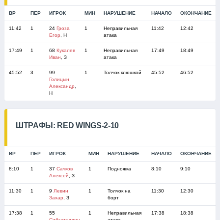
ВР
ПЕР
ИГРОК
МИН
НАРУШЕНИЕ
НАЧАЛО
ОКОНЧАНИЕ
11:42
1
24
Гроза
1
Неправильная
11:42
12:42
Егор
, Н
атака
17:49
1
68
Кукалев
1
Неправильная
17:49
18:49
Иван
, З
атака
45:52
3
99
1
Толчок клюшкой
45:52
46:52
Голицын
Александр
,
Н
ШТРАФЫ: RED WINGS-2-10
ВР
ПЕР
ИГРОК
МИН
НАРУШЕНИЕ
НАЧАЛО
ОКОНЧАНИЕ
8:10
1
37
Сачков
1
Подножка
8:10
9:10
Алексей
, З
11:30
1
9
Левин
1
Толчок на
11:30
12:30
Захар
, З
борт
17:38
1
55
1
Неправильная
17:38
18:38
Сибгатуллин
атака