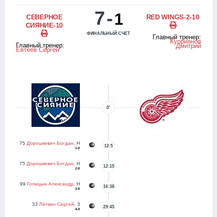
7
-
1
СЕВЕРНОЕ
RED WINGS-2-10
СИЯНИЕ-10
ФИНАЛЬНЫЙ СЧЕТ
Главный тренер:
Куприянов
Главный тренер:
Дмитрий
Евтеев Сергей
0’
75
Дорошкевич Богдан
, Н
12:5
1-0
75
Дорошкевич Богдан
, Н
12:15
2-0
99
Голицын Александр
, Н
16:38
3-0
33
Лёткин Сергей
, З
29:45
4-0