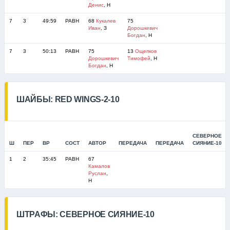
Денис
, Н
7
3
49:59
РАВН
68
Кукалев
75
Иван
, З
Дорошкевич
Богдан
, Н
7
3
50:13
РАВН
75
13
Ощепков
Дорошкевич
Тимофей
, Н
Богдан
, Н
ШАЙБЫ: RED WINGS-2-10
СЕВЕРНОЕ
Ш
ПЕР
ВР
СОСТ
АВТОР
ПЕРЕДАЧА
ПЕРЕДАЧА
СИЯНИЕ-10
1
2
35:45
РАВН
67
Камалов
Руслан
,
Н
ШТРАФЫ: СЕВЕРНОЕ СИЯНИЕ-10