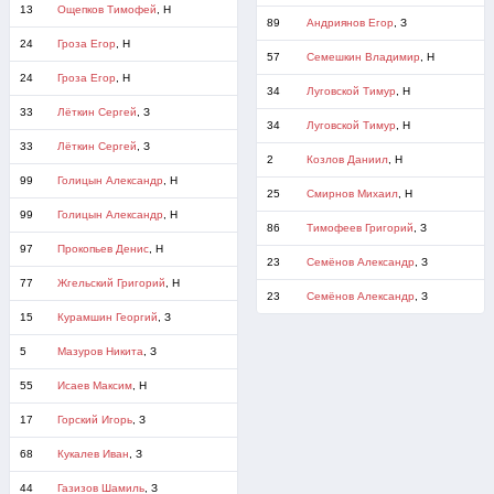
13
Ощепков Тимофей
, Н
89
Андриянов Егор
, З
24
Гроза Егор
, Н
57
Семешкин Владимир
, Н
24
Гроза Егор
, Н
34
Луговской Тимур
, Н
33
Лёткин Сергей
, З
34
Луговской Тимур
, Н
33
Лёткин Сергей
, З
2
Козлов Даниил
, Н
99
Голицын Александр
, Н
25
Смирнов Михаил
, Н
99
Голицын Александр
, Н
86
Тимофеев Григорий
, З
97
Прокопьев Денис
, Н
23
Семёнов Александр
, З
77
Жгельский Григорий
, Н
23
Семёнов Александр
, З
15
Курамшин Георгий
, З
5
Мазуров Никита
, З
55
Исаев Максим
, Н
17
Горский Игорь
, З
68
Кукалев Иван
, З
44
Газизов Шамиль
, З