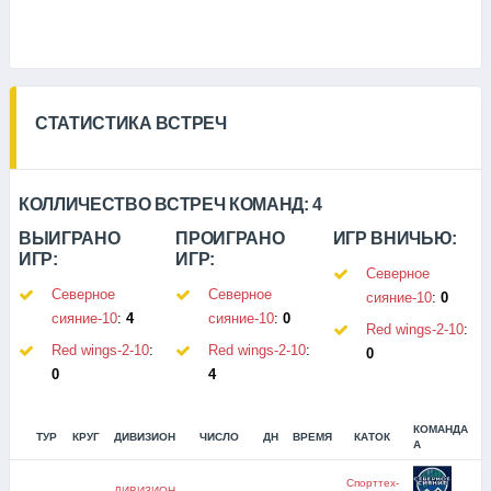
СТАТИСТИКА ВСТРЕЧ
КОЛЛИЧЕСТВО ВСТРЕЧ КОМАНД:
4
ВЫИГРАНО
ПРОИГРАНО
ИГР ВНИЧЬЮ:
ИГР:
ИГР:
Северное
Северное
Северное
сияние-10
:
0
сияние-10
:
4
сияние-10
:
0
Red wings-2-10
:
Red wings-2-10
:
Red wings-2-10
:
0
0
4
КОМАНДА
ТУР
КРУГ
ДИВИЗИОН
ЧИСЛО
ДН
ВРЕМЯ
КАТОК
С
А
Спорттех-
ДИВИЗИОН