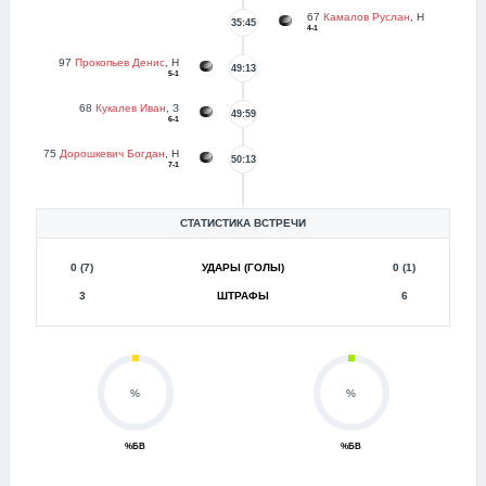
67
Камалов Руслан
, Н
35:45
4-1
97
Прокопьев Денис
, Н
49:13
5-1
68
Кукалев Иван
, З
49:59
6-1
75
Дорошкевич Богдан
, Н
50:13
7-1
СТАТИСТИКА ВСТРЕЧИ
0 (7)
УДАРЫ (ГОЛЫ)
0 (1)
3
ШТРАФЫ
6
%
%
%БВ
%БВ