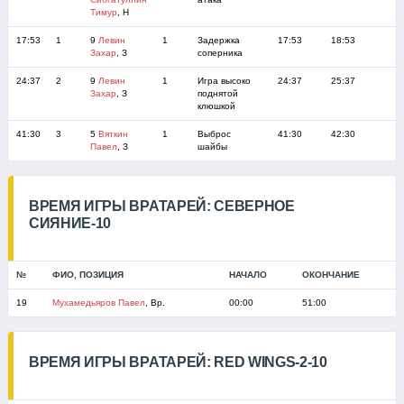
Тимур
, Н
17:53
1
9
Левин
1
Задержка
17:53
18:53
Захар
, З
соперника
24:37
2
9
Левин
1
Игра высоко
24:37
25:37
Захар
, З
поднятой
клюшкой
41:30
3
5
Вяткин
1
Выброс
41:30
42:30
Павел
, З
шайбы
ВРЕМЯ ИГРЫ ВРАТАРЕЙ: СЕВЕРНОЕ
СИЯНИЕ-10
№
ФИО, ПОЗИЦИЯ
НАЧАЛО
ОКОНЧАНИЕ
19
Мухамедьяров Павел
, Вр.
00:00
51:00
ВРЕМЯ ИГРЫ ВРАТАРЕЙ: RED WINGS-2-10