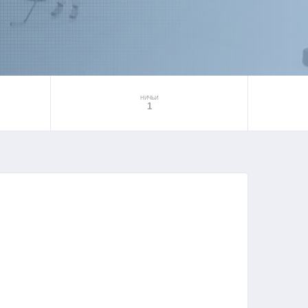
НИЧЬИ
1