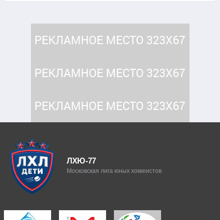
ЛХЮ-77
Московская лига юных хоккеистов