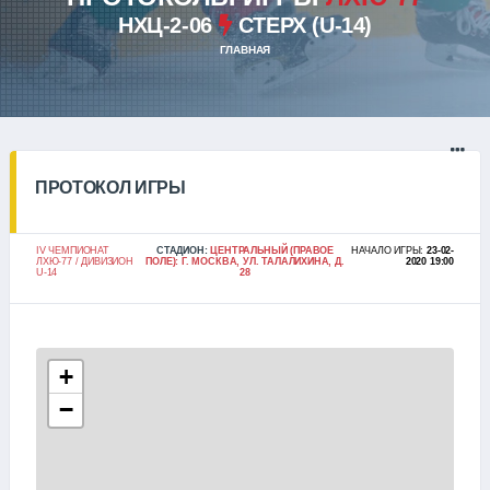
НХЦ-2-06
СТЕРХ (U-14)
ГЛАВНАЯ
ПРОТОКОЛ ИГРЫ
IV ЧЕМПИОНАТ
СТАДИОН:
ЦЕНТРАЛЬНЫЙ (ПРАВОЕ
НАЧАЛО ИГРЫ:
23-02-
ЛХЮ-77 / ДИВИЗИОН
ПОЛЕ): Г. МОСКВА, УЛ. ТАЛАЛИХИНА, Д.
2020 19:00
U-14
28
+
−