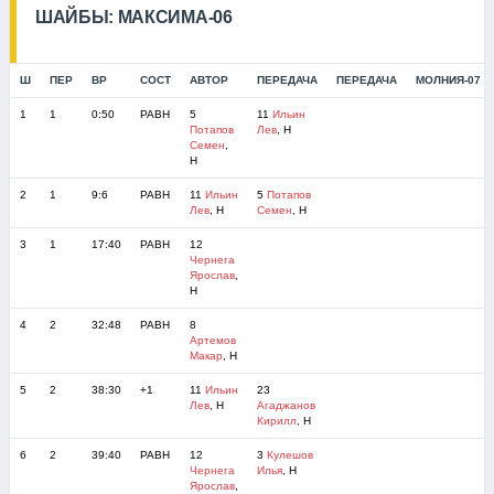
ШАЙБЫ: МАКСИМА-06
Ш
ПЕР
ВР
СОСТ
АВТОР
ПЕРЕДАЧА
ПЕРЕДАЧА
МОЛНИЯ-07
1
1
0:50
РАВН
5
11
Ильин
Потапов
Лев
, Н
Семен
,
Н
2
1
9:6
РАВН
11
Ильин
5
Потапов
Лев
, Н
Семен
, Н
3
1
17:40
РАВН
12
Чернега
Ярослав
,
Н
4
2
32:48
РАВН
8
Артемов
Макар
, Н
5
2
38:30
+1
11
Ильин
23
Лев
, Н
Агаджанов
Кирилл
, Н
6
2
39:40
РАВН
12
3
Кулешов
Чернега
Илья
, Н
Ярослав
,