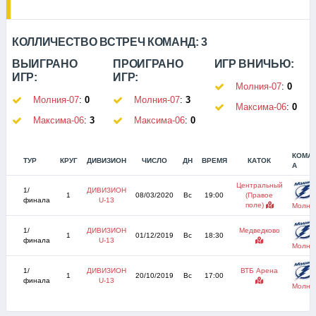
КОЛЛИЧЕСТВО ВСТРЕЧ КОМАНД:
3
ВЫИГРАНО
ПРОИГРАНО
ИГР ВНИЧЬЮ:
ИГР:
ИГР:
Молния-07
:
0
Молния-07
:
0
Молния-07
:
3
Максима-06
:
0
Максима-06
:
3
Максима-06
:
0
КОМА
ТУР
КРУГ
ДИВИЗИОН
ЧИСЛО
ДН
ВРЕМЯ
КАТОК
А
Центральный
1/
ДИВИЗИОН
1
08/03/2020
Вс
19:00
(Правое
финала
U-13
поле)
Молни
1/
ДИВИЗИОН
Медведково
1
01/12/2019
Вс
18:30
финала
U-13
Молни
1/
ДИВИЗИОН
ВТБ Арена
1
20/10/2019
Вс
17:00
финала
U-13
Молни