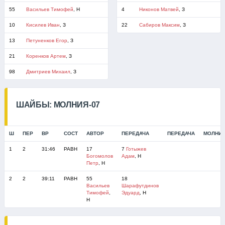
55
Васильев Тимофей
, Н
4
Никонов Матвей
, З
10
Кисилев Иван
, З
22
Сабиров Максим
, З
13
Петуненков Егор
, З
21
Коренков Артем
, З
98
Дмитриев Михаил
, З
ШАЙБЫ: МОЛНИЯ-07
Ш
ПЕР
ВР
СОСТ
АВТОР
ПЕРЕДАЧА
ПЕРЕДАЧА
МОЛНИЯ
1
2
31:46
РАВН
17
7
Готыжев
Богомолов
Адам
, Н
Петр
, Н
2
2
39:11
РАВН
55
18
Васильев
Шарафутдинов
Тимофей
,
Эдуард
, Н
Н