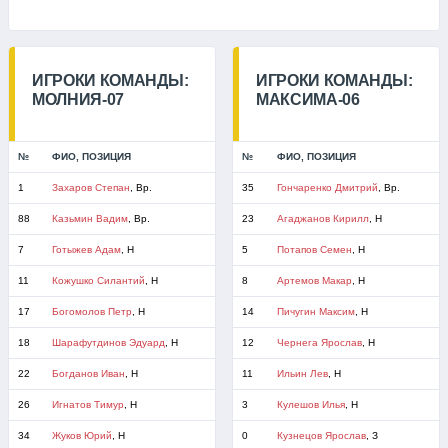
ИГРОКИ КОМАНДЫ:
ИГРОКИ КОМАНДЫ:
МОЛНИЯ-07
МАКСИМА-06
№
ФИО, ПОЗИЦИЯ
№
ФИО, ПОЗИЦИЯ
1
Захаров Степан
, Вр.
35
Гончаренко Дмитрий
, Вр.
88
Казьмин Вадим
, Вр.
23
Агаджанов Кирилл
, Н
7
Готыжев Адам
, Н
5
Потапов Семен
, Н
11
Кожушко Силантий
, Н
8
Артемов Макар
, Н
17
Богомолов Петр
, Н
14
Пичугин Максим
, Н
18
Шарафутдинов Эдуард
, Н
12
Чернега Ярослав
, Н
22
Богданов Иван
, Н
11
Ильин Лев
, Н
26
Игнатов Тимур
, Н
3
Кулешов Илья
, Н
34
Жуков Юрий
, Н
0
Кузнецов Ярослав
, З