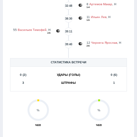
8
Артемов Макар
, Н
32:48
1-4
11
Ильин Лев
, Н
38:30
1-5
55
Васильев Тимофей
, Н
39:11
2-5
12
Чернега Ярослав
, Н
39:40
2-6
СТАТИСТИКА ВСТРЕЧИ
0 (2)
УДАРЫ (ГОЛЫ)
0 (6)
3
ШТРАФЫ
1
%
%
%БВ
%БВ