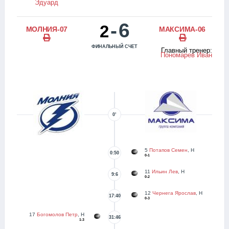
Эдуард
-
6
2
МОЛНИЯ-07
МАКСИМА-06
ФИНАЛЬНЫЙ СЧЕТ
Главный тренер:
Пономарев Иван
0’
5
Потапов Семен
, Н
0:50
0-1
11
Ильин Лев
, Н
9:6
0-2
12
Чернега Ярослав
, Н
17:40
0-3
17
Богомолов Петр
, Н
31:46
1-3