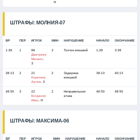
Н
ШТРАФЫ: МОЛНИЯ-07
ВР
ПЕР
ИГРОК
МИН
НАРУШЕНИЕ
НАЧАЛО
ОКОНЧАНИЕ
1:39
1
98
2
Толчок клюшкой
1:39
3:39
Дмитриев
Михаил
,
З
38:13
2
21
2
Задержка
38:13
40:13
Коренков
клюшкой
Артем
, З
46:50
3
22
2
Неправильная
46:50
48:50
Богданов
атака
Иван
, Н
ШТРАФЫ: МАКСИМА-06
ВР
ПЕР
ИГРОК
МИН
НАРУШЕНИЕ
НАЧАЛО
ОКОНЧАНИЕ