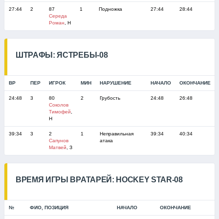
27:44
2
87
1
Подножка
27:44
28:44
Середа
Роман
, Н
ШТРАФЫ: ЯСТРЕБЫ-08
ВР
ПЕР
ИГРОК
МИН
НАРУШЕНИЕ
НАЧАЛО
ОКОНЧАНИЕ
24:48
3
80
2
Грубость
24:48
26:48
Соколов
Тимофей
,
Н
39:34
3
2
1
Неправильная
39:34
40:34
Сапунов
атака
Матвей
, З
ВРЕМЯ ИГРЫ ВРАТАРЕЙ: HOCKEY STAR-08
№
ФИО, ПОЗИЦИЯ
НАЧАЛО
ОКОНЧАНИЕ