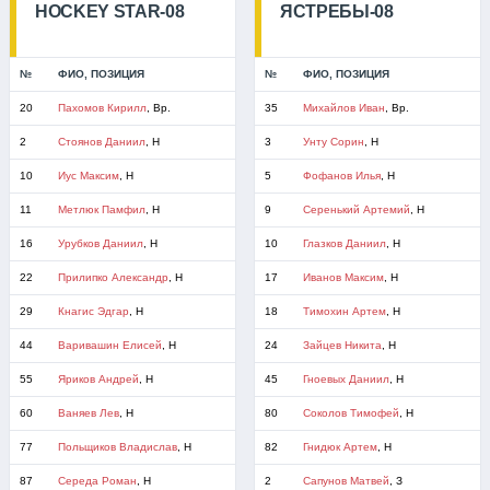
HOCKEY STAR-08
ЯСТРЕБЫ-08
№
ФИО, ПОЗИЦИЯ
№
ФИО, ПОЗИЦИЯ
20
Пахомов Кирилл
, Вр.
35
Михайлов Иван
, Вр.
2
Стоянов Даниил
, Н
3
Унту Сорин
, Н
10
Иус Максим
, Н
5
Фофанов Илья
, Н
11
Метлюк Памфил
, Н
9
Серенький Артемий
, Н
16
Урубков Даниил
, Н
10
Глазков Даниил
, Н
22
Прилипко Александр
, Н
17
Иванов Максим
, Н
29
Кнагис Эдгар
, Н
18
Тимохин Артем
, Н
44
Варивашин Елисей
, Н
24
Зайцев Никита
, Н
55
Яриков Андрей
, Н
45
Гноевых Даниил
, Н
60
Ваняев Лев
, Н
80
Соколов Тимофей
, Н
77
Польщиков Владислав
, Н
82
Гнидюк Артем
, Н
87
Середа Роман
, Н
2
Сапунов Матвей
, З