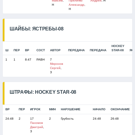
Максим
,
Прилипко
Андрей
, Н
Н
Александр
,
Н
ШАЙБЫ: ЯСТРЕБЫ-08
HOCKEY
Ш
ПЕР
ВР
СОСТ
АВТОР
ПЕРЕДАЧА
ПЕРЕДАЧА
STAR-08
ЯС
1
1
8:47
РАВН
7
Миронов
Сергей
,
З
ШТРАФЫ: HOCKEY STAR-08
ВР
ПЕР
ИГРОК
МИН
НАРУШЕНИЕ
НАЧАЛО
ОКОНЧАНИЕ
24:48
2
17
2
Грубость
24:48
26:48
Пахомов
Дмитрий
,
З