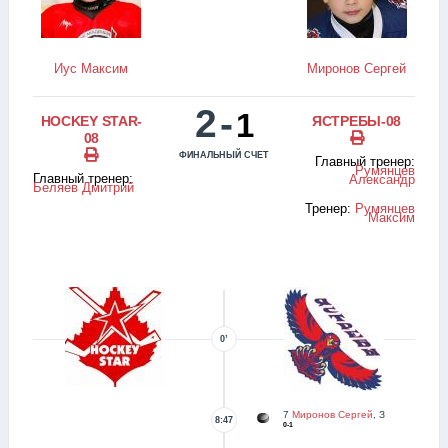
Иус Максим
Миронов Сергей
2
-
1
HOCKEY STAR-
ЯСТРЕБЫ-08
08
ФИНАЛЬНЫЙ СЧЕТ
Главный тренер:
Румянцев
Главный тренер:
Александр
Беляев Дмитрий
Тренер:
Румянцев
Максим
0’
7
Миронов Сергей
, З
8:47
0-1