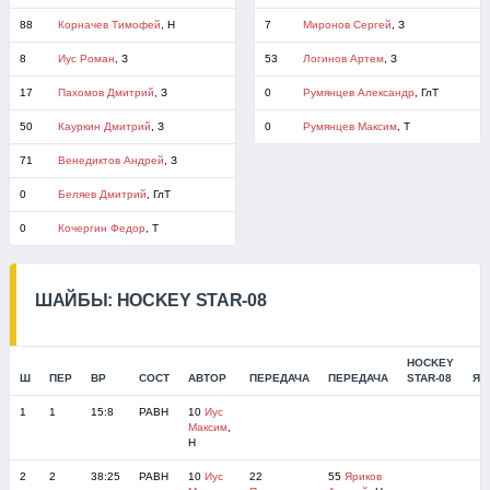
88
Корначев Тимофей
, Н
7
Миронов Сергей
, З
8
Иус Роман
, З
53
Логинов Артем
, З
17
Пахомов Дмитрий
, З
0
Румянцев Александр
, ГлТ
50
Кауркин Дмитрий
, З
0
Румянцев Максим
, Т
71
Венедиктов Андрей
, З
0
Беляев Дмитрий
, ГлТ
0
Кочергин Федор
, Т
ШАЙБЫ: HOCKEY STAR-08
HOCKEY
Ш
ПЕР
ВР
СОСТ
АВТОР
ПЕРЕДАЧА
ПЕРЕДАЧА
STAR-08
ЯС
1
1
15:8
РАВН
10
Иус
Максим
,
Н
2
2
38:25
РАВН
10
Иус
22
55
Яриков