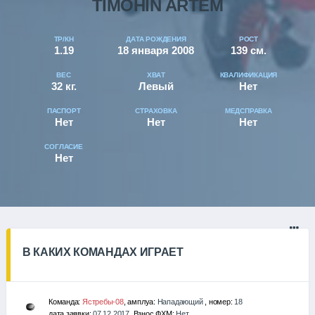
TIMOHIN ARTEM
ТР/КН
ДАТА РОЖДЕНИЯ
РОСТ
1.19
18 января 2008
139 см.
ВЕС
ХВАТ
КВАЛИФИКАЦИЯ
32 кг.
Левый
Нет
ПАСПОРТ
СТРАХОВКА
МЕДСПРАВКА
Нет
Нет
Нет
СОГЛАСИЕ
Нет
В КАКИХ КОМАНДАХ ИГРАЕТ
Команда:
Ястребы-08
, амплуа:
Нападающий
, номер:
18
дата заявки:
07.12.2017
, Взнос ФХМ:
Нет