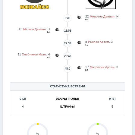
22
Моисеев Даниил
, Н
6:30
0-1
15
Мелков Даниил
, Н
13:53
1-1
8
Рыхлов Артем
, З
22:38
1-2
11
Хлебников Иван
, Н
29:43
2-2
17
Матрохин Артем
, З
45:0
2-3
СТАТИСТИКА ВСТРЕЧИ
0 (2)
УДАРЫ (ГОЛЫ)
0 (3)
4
ШТРАФЫ
5
%
%