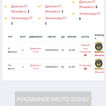
Драгуны-07
Драгуны-07
Драгуны-07
(Можайск)
:
0
(Можайск)
:
1
(Можайск)
:
1
Зеленоград-07
:
Зеленоград-07
:
Зеленоград-07
:
0
1
1
КОМАНД
ТУР
КРУГ
ДИВИЗИОН
ЧИСЛО
ДН
ВРЕМЯ
КАТОК
А
Южный
1/
Дивизион
лед
1
02/05/2019
Чт
10:45
финала
"U-10"
(Тарасов)
Драгуны-
(Можайск
1-е
Дивизион
Созвездие
1
20/08/2017
Вс
12:00
место
"U-10"
Драгуны-
(Можайск)