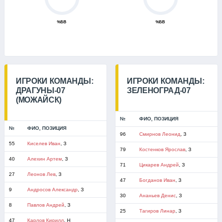
%БВ
%БВ
ИГРОКИ КОМАНДЫ:
ИГРОКИ КОМАНДЫ:
ДРАГУНЫ-07
ЗЕЛЕНОГРАД-07
(МОЖАЙСК)
№
ФИО, ПОЗИЦИЯ
№
ФИО, ПОЗИЦИЯ
96
Смирнов Леонид
, З
55
Киселев Иван
, З
79
Костенков Ярослав
, З
40
Алехин Артем
, З
71
Цикарев Андрей
, З
27
Леонов Лев
, З
47
Богданов Иван
, З
9
Андросов Александр
, З
30
Ананьев Денис
, З
8
Павлов Андрей
, З
25
Тагиров Линар
, З
47
Карлов Кирилл
, Н