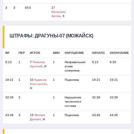
3
3
45:0
17
Матрохин
Артем
, З
ШТРАФЫ: ДРАГУНЫ-07 (МОЖАЙСК)
ВР
ПЕР
ИГРОК
МИН
НАРУШЕНИЕ
НАЧАЛО
ОКОНЧАНИЕ
6:13
1
7
Пикалев
1
Неправильная
6:13
6:30
Арсений
, Н
атака
соперника
18:21
1
10
Кудинов
1
Подножка
18:21
19:21
Константин
,
Н
32:39
2
1
Нарушение
32:39
33:39
численного
состава
43:46
3
15
Мелков
1
Подножка
43:46
44:46
Даниил
, Н