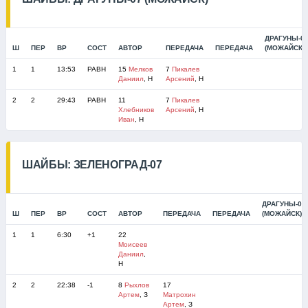
ДРАГУНЫ-0
Ш
ПЕР
ВР
СОСТ
АВТОР
ПЕРЕДАЧА
ПЕРЕДАЧА
(МОЖАЙСК)
1
1
13:53
РАВН
15
Мелков
7
Пикалев
Даниил
, Н
Арсений
, Н
2
2
29:43
РАВН
11
7
Пикалев
Хлебников
Арсений
, Н
Иван
, Н
ШАЙБЫ: ЗЕЛЕНОГРАД-07
ДРАГУНЫ-07
Ш
ПЕР
ВР
СОСТ
АВТОР
ПЕРЕДАЧА
ПЕРЕДАЧА
(МОЖАЙСК)
1
1
6:30
+1
22
Моисеев
Даниил
,
Н
2
2
22:38
-1
8
Рыхлов
17
Артем
, З
Матрохин
Артем
, З