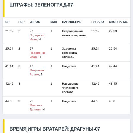
ШТРАФЫ: ЗЕЛЕНОГРАД-07
ВР
ПЕР
ИГРОК
МИН
НАРУШЕНИЕ
НАЧАЛО
ОКОНЧАНИЕ
21:59
2
27
1
Неправильная
21:59
22:59
Подеренко
атака соперника
Иван
, Н
25:54
2
27
1
Задержка
25:54
26:54
Подеренко
соперника
Иван
, Н
клюшкой
41:44
3
17
1
Подножка
41:44
42:44
Матрохин
Артем
, З
42:45
3
1
Нарушение
42:45
43:45
численного
состава
44:50
3
22
1
Подножка
44:50
45:0
Моисеев
Даниил
, Н
ВРЕМЯ ИГРЫ ВРАТАРЕЙ: ДРАГУНЫ-07