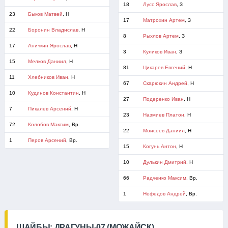
18
Лусс Ярослав
, З
23
Быков Матвей
, Н
17
Матрохин Артем
, З
22
Боронин Владислав
, Н
8
Рыхлов Артем
, З
17
Аничкин Ярослав
, Н
3
Куликов Иван
, З
15
Мелков Даниил
, Н
81
Цикарев Евгений
, Н
11
Хлебников Иван
, Н
67
Скарюкин Андрей
, Н
10
Кудинов Константин
, Н
27
Подеренко Иван
, Н
7
Пикалев Арсений
, Н
23
Назмиев Платон
, Н
72
Колобов Максим
, Вр.
22
Моисеев Даниил
, Н
1
Перов Арсений
, Вр.
15
Когунь Антон
, Н
10
Дулькин Дмитрий
, Н
66
Радченко Максим
, Вр.
1
Нефедов Андрей
, Вр.
ШАЙБЫ: ДРАГУНЫ-07 (МОЖАЙСК)