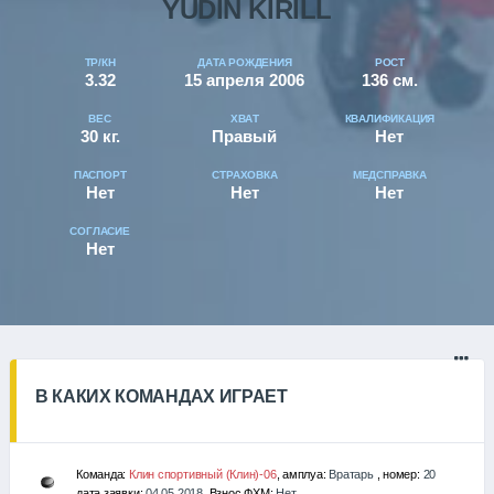
YUDIN KIRILL
ТР/КН
ДАТА РОЖДЕНИЯ
РОСТ
3.32
15 апреля 2006
136 см.
ВЕС
ХВАТ
КВАЛИФИКАЦИЯ
30 кг.
Правый
Нет
ПАСПОРТ
СТРАХОВКА
МЕДСПРАВКА
Нет
Нет
Нет
СОГЛАСИЕ
Нет
В КАКИХ КОМАНДАХ ИГРАЕТ
Команда:
Клин спортивный (Клин)-06
, амплуа:
Вратарь
, номер:
20
дата заявки:
04.05.2018
, Взнос ФХМ:
Нет