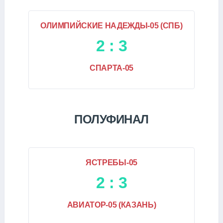
ОЛИМПИЙСКИЕ НАДЕЖДЫ-05 (СПБ)
2 : 3
СПАРТА-05
ПОЛУФИНАЛ
ЯСТРЕБЫ-05
2 : 3
АВИАТОР-05 (КАЗАНЬ)