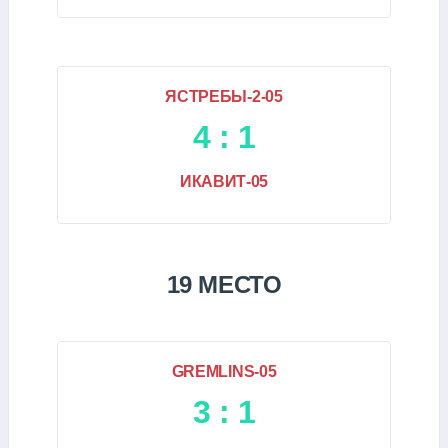
ЯСТРЕБЫ-2-05
4 : 1
ИКАВИТ-05
19 МЕСТО
GREMLINS-05
3 : 1