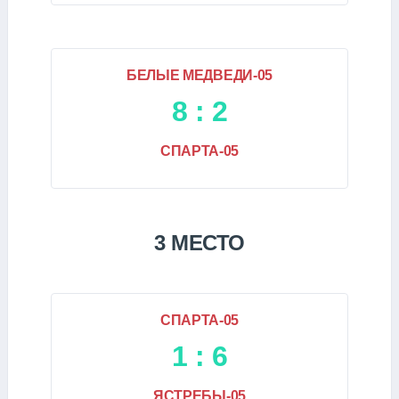
БЕЛЫЕ МЕДВЕДИ-05
8 : 2
СПАРТА-05
3 МЕСТО
СПАРТА-05
1 : 6
ЯСТРЕБЫ-05