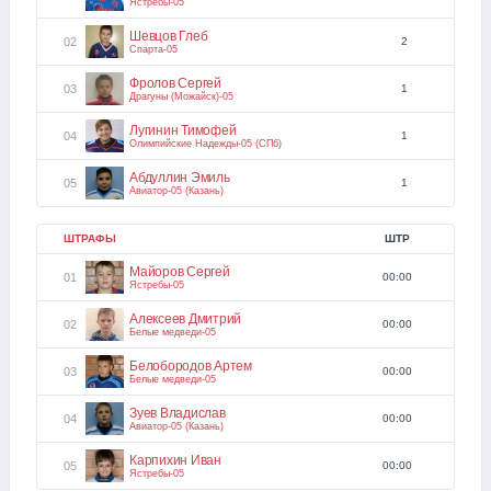
Ястребы-05
Шевцов Глеб
2
Спарта-05
Фролов Сергей
1
Драгуны (Можайск)-05
Лугинин Тимофей
1
Олимпийские Надежды-05 (СПб)
Абдуллин Эмиль
1
Авиатор-05 (Казань)
ШТРАФЫ
ШТР
Майоров Сергей
00:00
Ястребы-05
Алексеев Дмитрий
00:00
Белые медведи-05
Белобородов Артем
00:00
Белые медведи-05
Зуев Владислав
00:00
Авиатор-05 (Казань)
Карпихин Иван
00:00
Ястребы-05