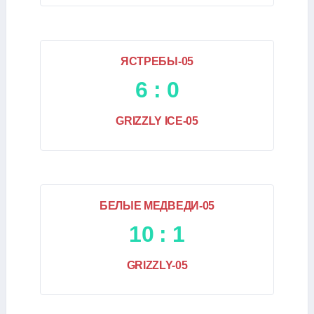
ЯСТРЕБЫ-05
6 : 0
GRIZZLY ICE-05
БЕЛЫЕ МЕДВЕДИ-05
10 : 1
GRIZZLY-05