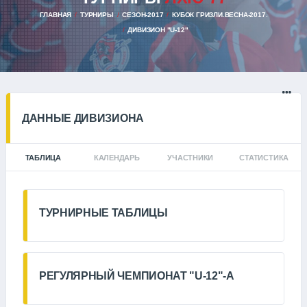
ГЛАВНАЯ
ТУРНИРЫ
СЕЗОН-2017
КУБОК ГРИЗЛИ.ВЕСНА-2017.
ДИВИЗИОН "U-12"
ДАННЫЕ ДИВИЗИОНА
ТАБЛИЦА
КАЛЕНДАРЬ
УЧАСТНИКИ
CТАТИСТИКА
ТУРНИРНЫЕ ТАБЛИЦЫ
РЕГУЛЯРНЫЙ ЧЕМПИОНАТ "U-12"-A