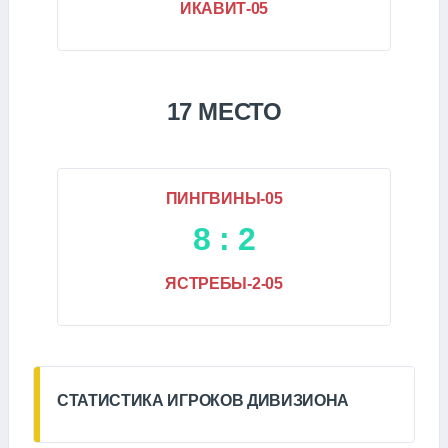
ИКАВИТ-05
17 МЕСТО
ПИНГВИНЫ-05
8 : 2
ЯСТРЕБЫ-2-05
СТАТИСТИКА ИГРОКОВ ДИВИЗИОНА