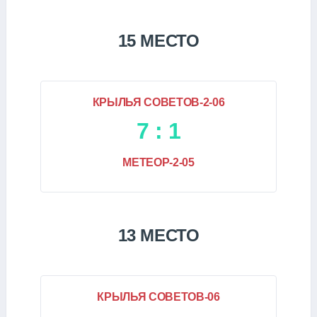
15 МЕСТО
КРЫЛЬЯ СОВЕТОВ-2-06
7 : 1
МЕТЕОР-2-05
13 МЕСТО
КРЫЛЬЯ СОВЕТОВ-06