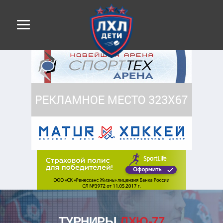
ТУРНИРЫ
ЛХЮ-77