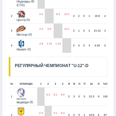
Надежды-05
(СПб)
0:2
6:3
10:1
2
3
2
0
1
16:6
4
67
Центр-05
2:3
3:6
10:1
3
3
1
0
2
15:10
2
33
Метеор-05
2:8
1:10
1:10
4
3
0
0
3
4:28
0
0
Икавит-05
РЕГУЛЯРНЫЙ ЧЕМПИОНАТ "U-12"-D
№
КОМАНДА
1
2
3
4
И
В
Н
П
Ш
О
%О
4:2
9:1
9:0
1
3
3
0
0
22:3
6
100
Белые
медведи-05
2:4
3:1
9:4
2
3
2
0
1
14:9
4
67