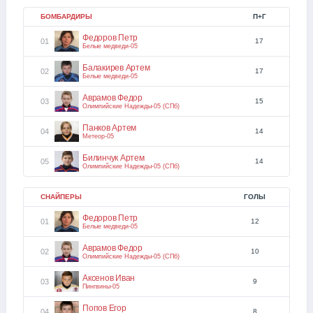
БОМБАРДИРЫ
П+Г
Федоров Петр
17
Белые медведи-05
Балакирев Артем
17
Белые медведи-05
Аврамов Федор
15
Олимпийские Надежды-05 (СПб)
Панков Артем
14
Метеор-05
Билинчук Артем
14
Олимпийские Надежды-05 (СПб)
СНАЙПЕРЫ
ГОЛЫ
Федоров Петр
12
Белые медведи-05
Аврамов Федор
10
Олимпийские Надежды-05 (СПб)
Аксенов Иван
9
Пингвины-05
Попов Егор
8