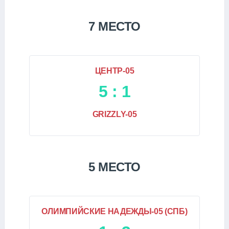
7 МЕСТО
ЦЕНТР-05
5 : 1
GRIZZLY-05
5 МЕСТО
ОЛИМПИЙСКИЕ НАДЕЖДЫ-05 (СПБ)