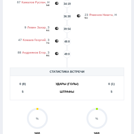
67
Камалов Руслан
, Н
34:19
5-0
23
Ячменев Никита
, Н
36:30
5-1
9
Левин Захар
, З
39:54
6-1
47
Комаев Георгий
, З
48:8
7-1
88
Андриянов Егор
, З
49:0
8-1
СТАТИСТИКА ВСТРЕЧИ
0 (8)
УДАРЫ (ГОЛЫ)
0 (1)
5
ШТРАФЫ
5
%
%
%БВ
%БВ