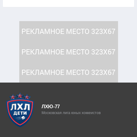
ЛХЮ-77
Московская лига юных хоккеистов