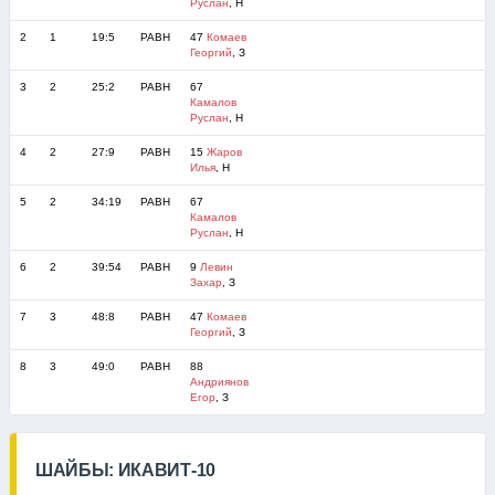
Руслан
, Н
2
1
19:5
РАВН
47
Комаев
Георгий
, З
3
2
25:2
РАВН
67
Камалов
Руслан
, Н
4
2
27:9
РАВН
15
Жаров
Илья
, Н
5
2
34:19
РАВН
67
Камалов
Руслан
, Н
6
2
39:54
РАВН
9
Левин
Захар
, З
7
3
48:8
РАВН
47
Комаев
Георгий
, З
8
3
49:0
РАВН
88
Андриянов
Егор
, З
ШАЙБЫ: ИКАВИТ-10