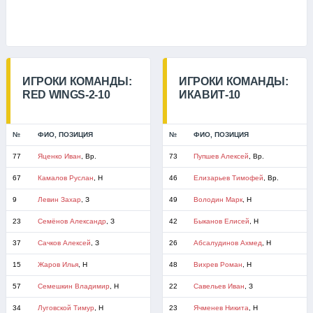
ИГРОКИ КОМАНДЫ:
ИГРОКИ КОМАНДЫ:
RED WINGS-2-10
ИКАВИТ-10
№
ФИО, ПОЗИЦИЯ
№
ФИО, ПОЗИЦИЯ
77
Яценко Иван
, Вр.
73
Пупшев Алексей
, Вр.
67
Камалов Руслан
, Н
46
Елизарьев Тимофей
, Вр.
9
Левин Захар
, З
49
Володин Марк
, Н
23
Семёнов Александр
, З
42
Быканов Елисей
, Н
37
Сачков Алексей
, З
26
Абсалудинов Ахмед
, Н
15
Жаров Илья
, Н
48
Вихрев Роман
, Н
57
Семешкин Владимир
, Н
22
Савельев Иван
, З
34
Луговской Тимур
, Н
23
Ячменев Никита
, Н