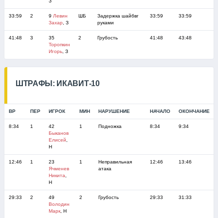
З
33:59
2
9
Левин
ШБ
Задержка шайбвг
33:59
33:59
Захар
, З
руками
41:48
3
35
2
Грубость
41:48
43:48
Торопкин
Игорь
, З
ШТРАФЫ: ИКАВИТ-10
ВР
ПЕР
ИГРОК
МИН
НАРУШЕНИЕ
НАЧАЛО
ОКОНЧАНИЕ
8:34
1
42
1
Подножка
8:34
9:34
Быканов
Елисей
,
Н
12:46
1
23
1
Неправильная
12:46
13:46
Ячменев
атака
Никита
,
Н
29:33
2
49
2
Грубость
29:33
31:33
Володин
Марк
, Н