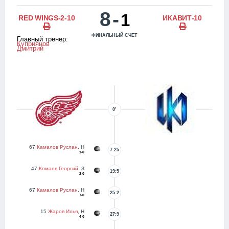
8
-
1
RED WINGS-2-10
ИКАВИТ-10
ФИНАЛЬНЫЙ СЧЕТ
Главный тренер:
Куприянов
Дмитрий
0’
67
Камалов Руслан
, Н
7:25
1-0
47
Комаев Георгий
, З
19:5
2-0
67
Камалов Руслан
, Н
25:2
3-0
15
Жаров Илья
, Н
27:9
4-0