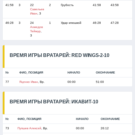
41:58
3
22
2
Грубость
41:58
43:58
Савельев
Иван
, З
46:28
3
24
1
Удар клюшкой
46:28
47:28
Ахмедов
Теймур
,
З
ВРЕМЯ ИГРЫ ВРАТАРЕЙ: RED WINGS-2-10
№
ФИО, ПОЗИЦИЯ
НАЧАЛО
ОКОНЧАНИЕ
77
Яценко Иван
, Вр.
00:00
51:00
ВРЕМЯ ИГРЫ ВРАТАРЕЙ: ИКАВИТ-10
№
ФИО, ПОЗИЦИЯ
НАЧАЛО
ОКОНЧАНИЕ
73
Пупшев Алексей
, Вр.
00:00
26:12