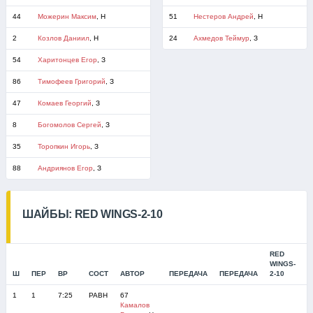
44
Можерин Максим
, Н
51
Нестеров Андрей
, Н
2
Козлов Даниил
, Н
24
Ахмедов Теймур
, З
54
Харитонцев Егор
, З
86
Тимофеев Григорий
, З
47
Комаев Георгий
, З
8
Богомолов Сергей
, З
35
Торопкин Игорь
, З
88
Андриянов Егор
, З
ШАЙБЫ: RED WINGS-2-10
RED
WINGS-
Ш
ПЕР
ВР
СОСТ
АВТОР
ПЕРЕДАЧА
ПЕРЕДАЧА
2-10
И
1
1
7:25
РАВН
67
Камалов