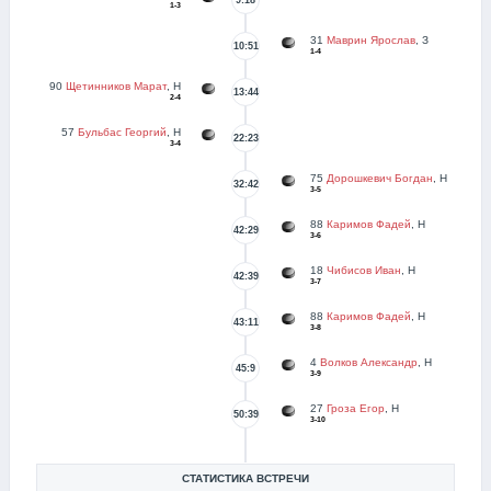
1-3
31
Маврин Ярослав
, З
10:51
1-4
90
Щетинников Марат
, Н
13:44
2-4
57
Бульбас Георгий
, Н
22:23
3-4
75
Дорошкевич Богдан
, Н
32:42
3-5
88
Каримов Фадей
, Н
42:29
3-6
18
Чибисов Иван
, Н
42:39
3-7
88
Каримов Фадей
, Н
43:11
3-8
4
Волков Александр
, Н
45:9
3-9
27
Гроза Егор
, Н
50:39
3-10
СТАТИСТИКА ВСТРЕЧИ