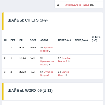
89
Мухамедьяров Павел
, Вр.
ШАЙБЫ: CHIEFS (U-9)
CHIEFS
Ш
ПЕР
ВР
СОСТ
АВТОР
ПЕРЕДАЧА
ПЕРЕДАЧА
(U-9)
1
1
9:18
РАВН
57
Бульбас
Георгий
, Н
2
1
13:44
РАВН
90
57
Бульбас
Щетинников
Георгий
, Н
Марат
, Н
3
2
22:23
РАВН
57
Бульбас
34
Малов
Георгий
, Н
Олег
, Н
ШАЙБЫ: WORX-09 (U-11)