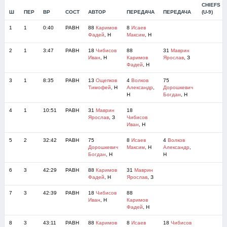
CHIEFS
Ш
ПЕР
ВР
СОСТ
АВТОР
ПЕРЕДАЧА
ПЕРЕДАЧА
(U-9)
1
1
0:40
РАВН
88
Каримов
8
Исаев
Фадей
, Н
Максим
, Н
2
1
3:47
РАВН
18
Чибисов
88
31
Маврин
Иван
, Н
Каримов
Ярослав
, З
Фадей
, Н
3
1
8:35
РАВН
13
Ощепков
4
Волков
75
Тимофей
, Н
Александр
,
Дорошкевич
Н
Богдан
, Н
4
1
10:51
РАВН
31
Маврин
18
Ярослав
, З
Чибисов
Иван
, Н
5
2
32:42
РАВН
75
8
Исаев
4
Волков
Дорошкевич
Максим
, Н
Александр
,
Богдан
, Н
Н
6
3
42:29
РАВН
88
Каримов
31
Маврин
Фадей
, Н
Ярослав
, З
7
3
42:39
РАВН
18
Чибисов
88
Иван
, Н
Каримов
Фадей
, Н
8
3
43:11
РАВН
88
Каримов
8
Исаев
18
Чибисов