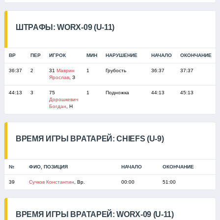
ШТРАФЫ: WORX-09 (U-11)
ВР
ПЕР
ИГРОК
МИН
НАРУШЕНИЕ
НАЧАЛО
ОКОНЧАНИЕ
36:37
2
31
Маврин
1
Грубость
36:37
37:37
Ярослав
, З
44:13
3
75
1
Подножка
44:13
45:13
Дорошкевич
Богдан
, Н
ВРЕМЯ ИГРЫ ВРАТАРЕЙ: CHIEFS (U-9)
№
ФИО, ПОЗИЦИЯ
НАЧАЛО
ОКОНЧАНИЕ
39
Сучков Константин
, Вр.
00:00
51:00
ВРЕМЯ ИГРЫ ВРАТАРЕЙ: WORX-09 (U-11)