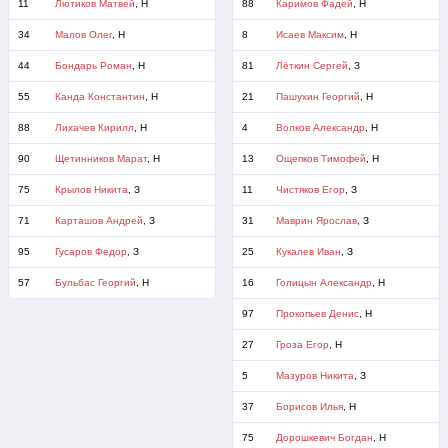
11
Лютиков Матвей
, Н
88
Каримов Фадей
, Н
34
Малов Олег
, Н
8
Исаев Максим
, Н
44
Бондарь Роман
, Н
81
Лёткин Сергей
, З
55
Канда Константин
, Н
21
Пашухин Георгий
, Н
88
Лихачев Кирилл
, Н
4
Волков Александр
, Н
90
Щетинников Марат
, Н
13
Ощепков Тимофей
, Н
75
Крылов Никита
, З
11
Чистяков Егор
, З
71
Карташов Андрей
, З
31
Маврин Ярослав
, З
95
Гусаров Федор
, З
25
Кукалев Иван
, З
57
Бульбас Георгий
, Н
16
Голицын Александр
, Н
97
Прокопьев Денис
, Н
27
Гроза Егор
, Н
5
Мазуров Никита
, З
37
Борисов Илья
, Н
75
Дорошкевич Богдан
, Н