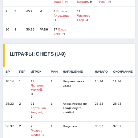
Фадей
, Н
Максим
, Н
Иван
, Н
9
3
45:9
-1
4
Волков
11
Александр
,
Чистяков
Н
Егор
, З
10
3
50:39
РАВН
27
Гроза
Егор
, Н
ШТРАФЫ: CHIEFS (U-9)
ВР
ПЕР
ИГРОК
МИН
НАРУШЕНИЕ
НАЧАЛО
ОКОНЧАНИЕ
10:14
1
11
1
Неправильная
10:14
11:14
Лютиков
атака
Матвей
,
Н
25:23
2
71
1
Атака игрока не
25:23
26:23
Карташов
владеющего
Андрей
,
шайбой
З
36:37
2
95
1
Подножка
36:37
37:37
Гусаров
Федор
, З