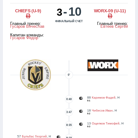
-
10
3
CHIEFS (U-9)
WORX-09 (U-11)
ФИНАЛЬНЫЙ СЧЕТ
Главный тренер:
Главный тренер:
Гусаров Вячеслав
Евтеев Сергей
Капитан команды:
Гусаров Федор
0’
88
Каримов Фадей
, Н
0:40
0-1
18
Чибисов Иван
, Н
3:47
0-2
13
Ощепков Тимофей
, Н
8:35
0-3
57
Бульбас Георгий
, Н
9:18