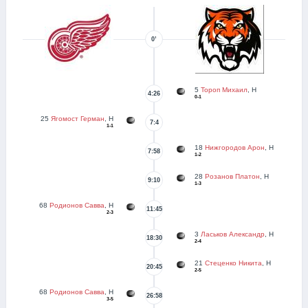
0’
5
Тороп Михаил
, Н
4:26
0-1
25
Ягомост Герман
, Н
7:4
1-1
18
Нижгородов Арон
, Н
7:58
1-2
28
Розанов Платон
, Н
9:10
1-3
68
Родионов Савва
, Н
11:45
2-3
3
Ласьков Александр
, Н
18:30
2-4
21
Стеценко Никита
, Н
20:45
2-5
68
Родионов Савва
, Н
26:58
3-5