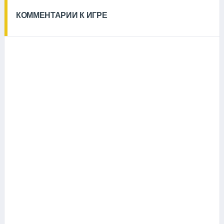
КОММЕНТАРИИ К ИГРЕ