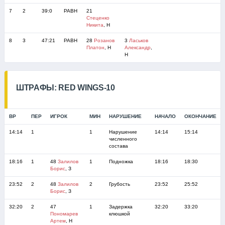
7
2
39:0
РАВН
21
Стеценко
Никита
, Н
8
3
47:21
РАВН
28
Розанов
3
Ласьков
Платон
, Н
Александр
,
Н
ШТРАФЫ: RED WINGS-10
ВР
ПЕР
ИГРОК
МИН
НАРУШЕНИЕ
НАЧАЛО
ОКОНЧАНИЕ
14:14
1
1
Нарушение
14:14
15:14
численного
состава
18:16
1
48
Залилов
1
Подножка
18:16
18:30
Борис
, З
23:52
2
48
Залилов
2
Грубость
23:52
25:52
Борис
, З
32:20
2
47
1
Задержка
32:20
33:20
Пономарев
клюшкой
Артем
, Н