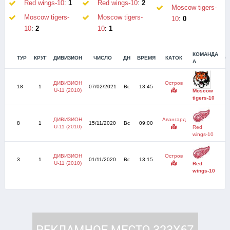
Red wings-10
:
1
Red wings-10
:
2
Moscow tigers-
Moscow tigers-
Moscow tigers-
10
:
0
10
:
2
10
:
1
КОМАНДА
ТУР
КРУГ
ДИВИЗИОН
ЧИСЛО
ДН
ВРЕМЯ
КАТОК
С
А
ДИВИЗИОН
Остров
18
1
07/02/2021
Вс
13:45
U-11 (2010)
Moscow
tigers-10
ДИВИЗИОН
Авангард
8
1
15/11/2020
Вс
09:00
U-11 (2010)
Red
wings-10
ДИВИЗИОН
Остров
3
1
01/11/2020
Вс
13:15
U-11 (2010)
Red
wings-10