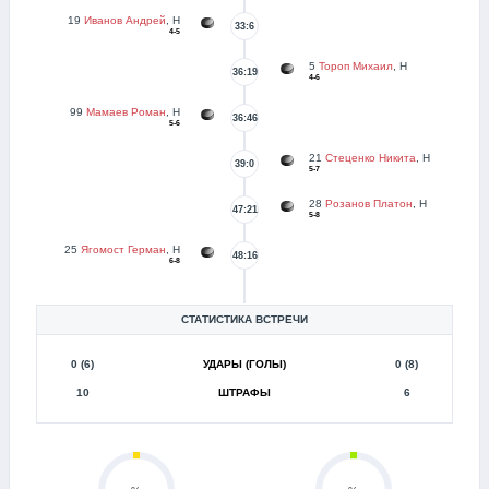
19
Иванов Андрей
, Н
33:6
4-5
5
Тороп Михаил
, Н
36:19
4-6
99
Мамаев Роман
, Н
36:46
5-6
21
Стеценко Никита
, Н
39:0
5-7
28
Розанов Платон
, Н
47:21
5-8
25
Ягомост Герман
, Н
48:16
6-8
СТАТИСТИКА ВСТРЕЧИ
0 (6)
УДАРЫ (ГОЛЫ)
0 (8)
10
ШТРАФЫ
6