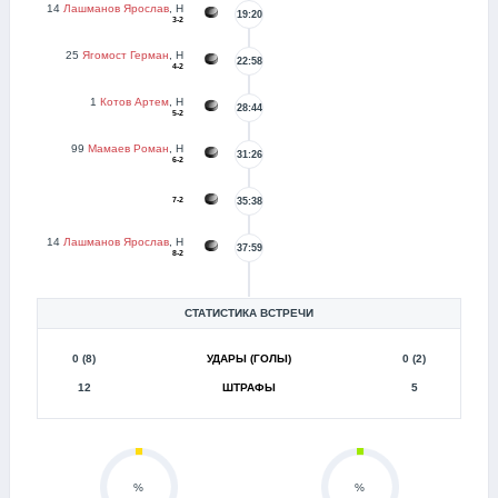
14
Лашманов Ярослав
, Н
19:20
3-2
25
Ягомост Герман
, Н
22:58
4-2
1
Котов Артем
, Н
28:44
5-2
99
Мамаев Роман
, Н
31:26
6-2
7-2
35:38
14
Лашманов Ярослав
, Н
37:59
8-2
СТАТИСТИКА ВСТРЕЧИ
0 (8)
УДАРЫ (ГОЛЫ)
0 (2)
12
ШТРАФЫ
5
%
%