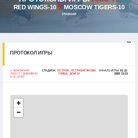
RED WINGS-10
MOSCOW TIGERS-10
ГЛАВНАЯ
ПРОТОКОЛ ИГРЫ
V ЧЕМПИОНАТ
СТАДИОН:
ОСТРОВ: ОСТРАВИТЯНОВА
НАЧАЛО ИГРЫ:
01-11-
ЛХЮ-77 / ДИВИЗИОН
УЛИЦА, ДОМ 10
2020 13:15
U-11 (2010)
+
−