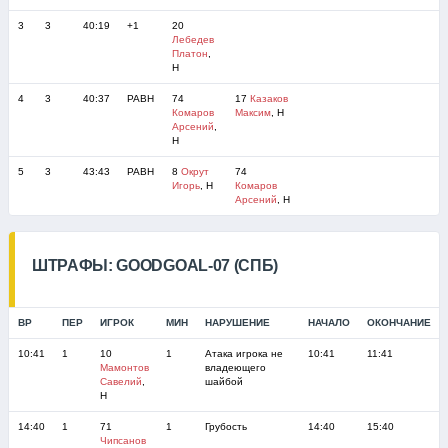
3
3
40:19
+1
20
Лебедев
Платон
,
Н
4
3
40:37
РАВН
74
17
Казаков
Комаров
Максим
, Н
Арсений
,
Н
5
3
43:43
РАВН
8
Окрут
74
Игорь
, Н
Комаров
Арсений
, Н
ШТРАФЫ: GOODGOAL-07 (СПБ)
ВР
ПЕР
ИГРОК
МИН
НАРУШЕНИЕ
НАЧАЛО
ОКОНЧАНИЕ
10:41
1
10
1
Атака игрока не
10:41
11:41
Мамонтов
владеющего
Савелий
,
шайбой
Н
14:40
1
71
1
Грубость
14:40
15:40
Чипсанов