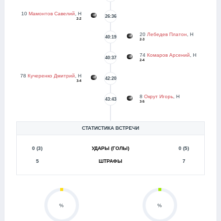
10
Мамонтов Савелий
, Н
26:36
2-2
20
Лебедев Платон
, Н
40:19
2-3
74
Комаров Арсений
, Н
40:37
2-4
78
Кучеренко Дмитрий
, Н
42:20
3-4
8
Окрут Игорь
, Н
43:43
3-5
СТАТИСТИКА ВСТРЕЧИ
0 (3)
УДАРЫ (ГОЛЫ)
0 (5)
5
ШТРАФЫ
7
%
%