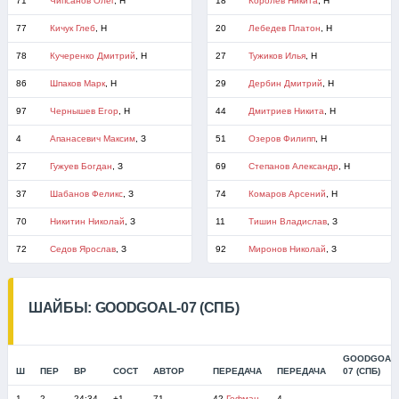
71
Чипсанов Олег
, Н
18
Королев Никита
, Н
77
Кичук Глеб
, Н
20
Лебедев Платон
, Н
78
Кучеренко Дмитрий
, Н
27
Тужиков Илья
, Н
86
Шпаков Марк
, Н
29
Дербин Дмитрий
, Н
97
Чернышев Егор
, Н
44
Дмитриев Никита
, Н
4
Апанасевич Максим
, З
51
Озеров Филипп
, Н
27
Гужуев Богдан
, З
69
Степанов Александр
, Н
37
Шабанов Феликс
, З
74
Комаров Арсений
, Н
70
Никитин Николай
, З
11
Тишин Владислав
, З
72
Седов Ярослав
, З
92
Миронов Николай
, З
ШАЙБЫ: GOODGOAL-07 (СПБ)
GOODGOAL-
Ш
ПЕР
ВР
СОСТ
АВТОР
ПЕРЕДАЧА
ПЕРЕДАЧА
07 (СПБ)
1
2
24:34
+1
71
42
Гофман
4