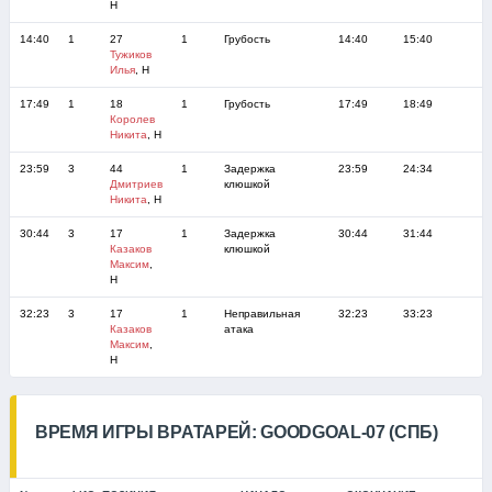
Н
14:40
1
27
1
Грубость
14:40
15:40
Тужиков
Илья
, Н
17:49
1
18
1
Грубость
17:49
18:49
Королев
Никита
, Н
23:59
3
44
1
Задержка
23:59
24:34
Дмитриев
клюшкой
Никита
, Н
30:44
3
17
1
Задержка
30:44
31:44
Казаков
клюшкой
Максим
,
Н
32:23
3
17
1
Неправильная
32:23
33:23
Казаков
атака
Максим
,
Н
ВРЕМЯ ИГРЫ ВРАТАРЕЙ: GOODGOAL-07 (СПБ)