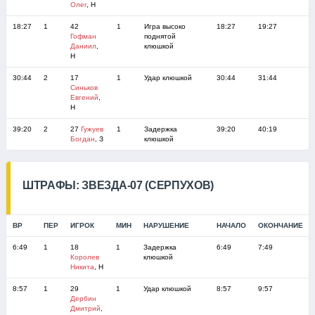
Олег
, Н
18:27
1
42
1
Игра высоко
18:27
19:27
Гофман
поднятой
Даниил
,
клюшкой
Н
30:44
2
17
1
Удар клюшкой
30:44
31:44
Синьков
Евгений
,
Н
39:20
2
27
Гужуев
1
Задержка
39:20
40:19
Богдан
, З
клюшкой
ШТРАФЫ: ЗВЕЗДА-07 (СЕРПУХОВ)
ВР
ПЕР
ИГРОК
МИН
НАРУШЕНИЕ
НАЧАЛО
ОКОНЧАНИЕ
6:49
1
18
1
Задержка
6:49
7:49
Королев
клюшкой
Никита
, Н
8:57
1
29
1
Удар клюшкой
8:57
9:57
Дербин
Дмитрий
,