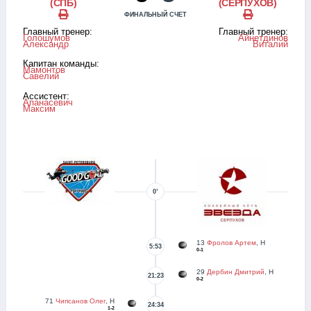
(СПБ)
(СЕРПУХОВ)
ФИНАЛЬНЫЙ СЧЕТ
Главный тренер:
Главный тренер:
Голошумов
Айнетдинов
Александр
Виталий
Капитан команды:
Мамонтов
Савелий
Ассистент:
Апанасевич
Максим
0’
13
Фролов Артем
, Н
5:53
0-1
29
Дербин Дмитрий
, Н
21:23
0-2
71
Чипсанов Олег
, Н
24:34
1-2