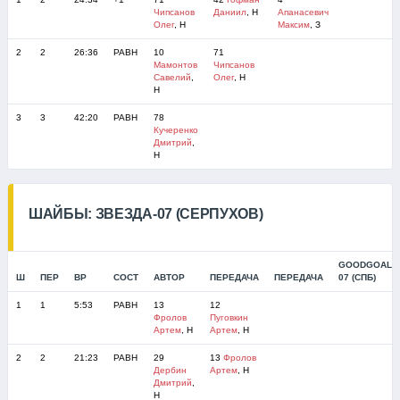
Чипсанов
Даниил
, Н
Апанасевич
Олег
, Н
Максим
, З
2
2
26:36
РАВН
10
71
Мамонтов
Чипсанов
Савелий
,
Олег
, Н
Н
3
3
42:20
РАВН
78
Кучеренко
Дмитрий
,
Н
ШАЙБЫ: ЗВЕЗДА-07 (СЕРПУХОВ)
GOODGOAL-
Ш
ПЕР
ВР
СОСТ
АВТОР
ПЕРЕДАЧА
ПЕРЕДАЧА
07 (СПБ)
1
1
5:53
РАВН
13
12
Фролов
Пуговкин
Артем
, Н
Артем
, Н
2
2
21:23
РАВН
29
13
Фролов
Дербин
Артем
, Н
Дмитрий
,
Н