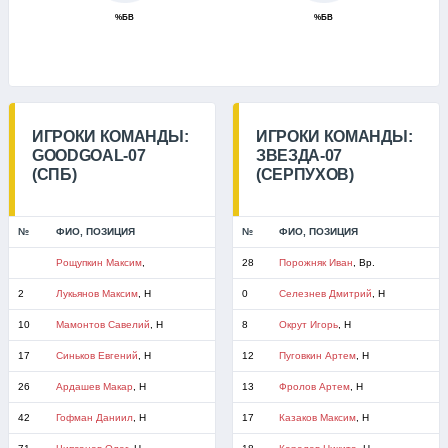
%БВ
%БВ
ИГРОКИ КОМАНДЫ:
ИГРОКИ КОМАНДЫ:
GOODGOAL-07
ЗВЕЗДА-07
(СПБ)
(СЕРПУХОВ)
№
ФИО, ПОЗИЦИЯ
№
ФИО, ПОЗИЦИЯ
Рощупкин Максим
,
28
Порожняк Иван
, Вр.
2
Лукьянов Максим
, Н
0
Селезнев Дмитрий
, Н
10
Мамонтов Савелий
, Н
8
Окрут Игорь
, Н
17
Синьков Евгений
, Н
12
Пуговкин Артем
, Н
26
Ардашев Макар
, Н
13
Фролов Артем
, Н
42
Гофман Даниил
, Н
17
Казаков Максим
, Н