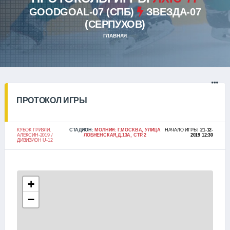
GOODGOAL-07 (СПБ)
ЗВЕЗДА-07
(СЕРПУХОВ)
ГЛАВНАЯ
ПРОТОКОЛ ИГРЫ
КУБОК ГРИЗЛИ.
СТАДИОН:
МОЛНИЯ: Г.МОСКВА, УЛИЦА
НАЧАЛО ИГРЫ:
21-12-
АЛЕКСИН-2019 /
ЛОБНЕНСКАЯ,Д.13А, СТР.2
2019 12:30
ДИВИЗИОН U-12
+
−