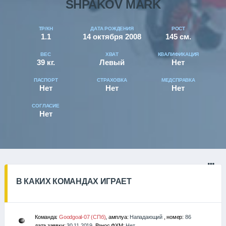
SHPAKOV MARK
ТР/КН
ДАТА РОЖДЕНИЯ
РОСТ
1.1
14 октября 2008
145 см.
ВЕС
ХВАТ
КВАЛИФИКАЦИЯ
39 кг.
Левый
Нет
ПАСПОРТ
СТРАХОВКА
МЕДСПРАВКА
Нет
Нет
Нет
СОГЛАСИЕ
Нет
В КАКИХ КОМАНДАХ ИГРАЕТ
Команда:
Goodgoal-07 (СПб)
, амплуа:
Нападающий
, номер:
86
дата заявки:
30.11.2019
, Взнос ФХМ:
Нет