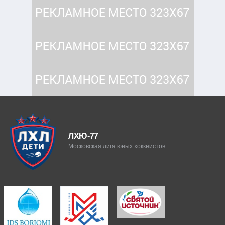
ЛХЮ-77
Московская лига юных хоккеистов