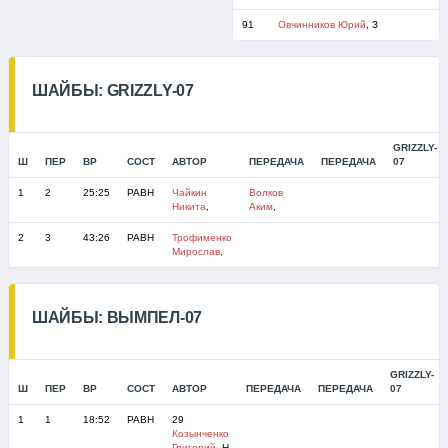
91
Овчинников Юрий
, З
ШАЙБЫ: GRIZZLY-07
GRIZZLY-
Ш
ПЕР
ВР
СОСТ
АВТОР
ПЕРЕДАЧА
ПЕРЕДАЧА
07
1
2
25:25
РАВН
Чайкин
Волков
Никита
,
Аким
,
2
3
43:26
РАВН
Трофименко
Мирослав
,
ШАЙБЫ: ВЫМПЕЛ-07
GRIZZLY-
Ш
ПЕР
ВР
СОСТ
АВТОР
ПЕРЕДАЧА
ПЕРЕДАЧА
07
1
1
18:52
РАВН
29
Козынченко
Григорий
, Н