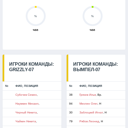
%
%
%БВ
%БВ
ИГРОКИ КОМАНДЫ:
ИГРОКИ КОМАНДЫ:
GRIZZLY-07
ВЫМПЕЛ-07
№
ФИО, ПОЗИЦИЯ
№
ФИО, ПОЗИЦИЯ
Субочев Семен
,
38
Грязев Илья
, Вр.
Наумкин Михаил
,
94
Михлин Олег
, Н
Черный Никита
,
30
Заблоцкий Игнат
, Н
Чайкин Никита
,
79
Рябов Леонид
, Н