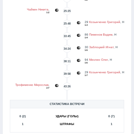
Чайкин Никита
,
25:25
1-2
29
Козынченко Григорий
, Н
25:48
1-3
86
Пименов Вадим
, Н
33:45
1-4
30
Заблоцкий Игнат
, Н
34:24
1-5
94
Михлин Олег
, Н
38:11
1-6
29
Козынченко Григорий
, Н
39:58
1-7
Трофименко Мирослав
,
43:26
2-7
СТАТИСТИКА ВСТРЕЧИ
0 (2)
УДАРЫ (ГОЛЫ)
0 (7)
1
ШТРАФЫ
1