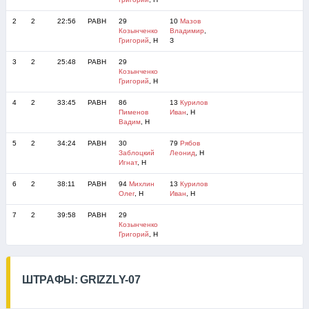
2
2
22:56
РАВН
29
10
Мазов
Козынченко
Владимир
,
Григорий
, Н
З
3
2
25:48
РАВН
29
Козынченко
Григорий
, Н
4
2
33:45
РАВН
86
13
Курилов
Пименов
Иван
, Н
Вадим
, Н
5
2
34:24
РАВН
30
79
Рябов
Заблоцкий
Леонид
, Н
Игнат
, Н
6
2
38:11
РАВН
94
Михлин
13
Курилов
Олег
, Н
Иван
, Н
7
2
39:58
РАВН
29
Козынченко
Григорий
, Н
ШТРАФЫ: GRIZZLY-07