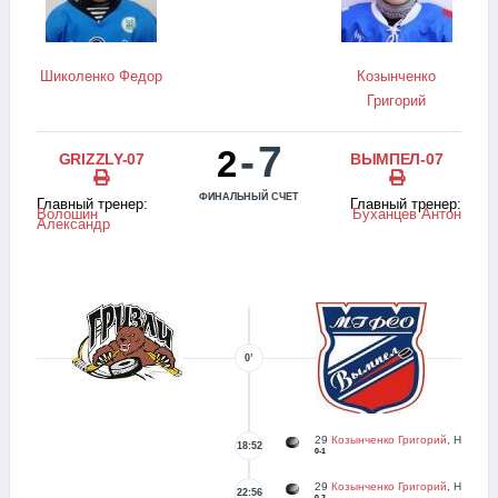
Шиколенко Федор
Козынченко
Григорий
-
7
2
GRIZZLY-07
ВЫМПЕЛ-07
ФИНАЛЬНЫЙ СЧЕТ
Главный тренер:
Главный тренер:
Волошин
Буханцев Антон
Александр
0’
29
Козынченко Григорий
, Н
18:52
0-1
29
Козынченко Григорий
, Н
22:56
0-2