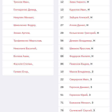
Тренов Иван
,
12
Зима Кирилл
, Н
Гончаренко Демид
,
13
Курилов Иван
, Н
Никулин Михаил
,
17
Зайцев Алексей
, Н
Шиколенко Федор
,
27
Агеев Данил
, Н
Зонин Артем
,
29
Козынченко Григорий
, Н
Трофименко Мирослав
,
56
Демкин Владимир
, Н
Николаев Василий
,
61
Шмаков Ярослав
, Н
Волков Аким
,
68
Федоров Филипп
, Н
Фасоля Степан
,
86
Пименов Вадим
, Н
Галкин Егор
,
10
Мазов Владимир
, З
22
Сверкунов Иван
, З
28
Горохов Даниил
, З
51
Горюнов Юрий
, З
71
Бажанов Михаил
, З
78
Сычевский Сергей
, З