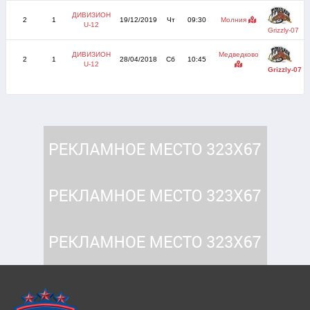
ДИВИЗИОН
2
1
19/12/2019
Чт
09:30
Молния
U-12
Grizzly-07
ДИВИЗИОН
Медведково
2
1
28/04/2018
Сб
10:45
U-12
Grizzly-07