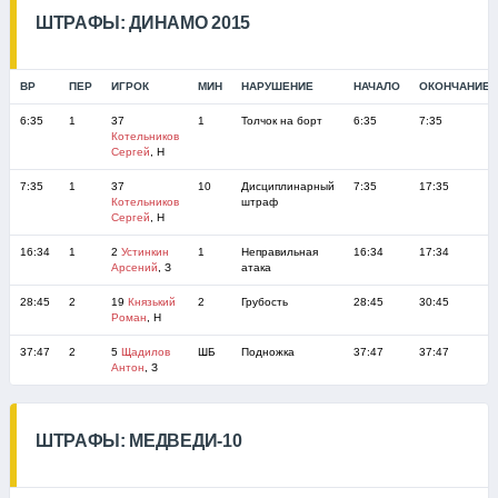
ШТРАФЫ: ДИНАМО 2015
ВР
ПЕР
ИГРОК
МИН
НАРУШЕНИЕ
НАЧАЛО
ОКОНЧАНИЕ
6:35
1
37
1
Толчок на борт
6:35
7:35
Котельников
Сергей
, Н
7:35
1
37
10
Дисциплинарный
7:35
17:35
Котельников
штраф
Сергей
, Н
16:34
1
2
Устинкин
1
Неправильная
16:34
17:34
Арсений
, З
атака
28:45
2
19
Князький
2
Грубость
28:45
30:45
Роман
, Н
37:47
2
5
Щадилов
ШБ
Подножка
37:47
37:47
Антон
, З
ШТРАФЫ: МЕДВЕДИ-10