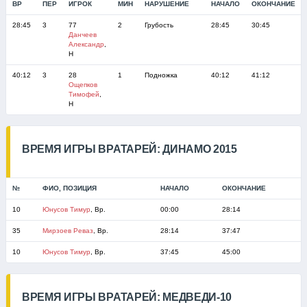
ВР
ПЕР
ИГРОК
МИН
НАРУШЕНИЕ
НАЧАЛО
ОКОНЧАНИЕ
28:45
3
77
2
Грубость
28:45
30:45
Данчеев
Александр
,
Н
40:12
3
28
1
Подножка
40:12
41:12
Ощепков
Тимофей
,
Н
ВРЕМЯ ИГРЫ ВРАТАРЕЙ: ДИНАМО 2015
№
ФИО, ПОЗИЦИЯ
НАЧАЛО
ОКОНЧАНИЕ
10
Юнусов Тимур
, Вр.
00:00
28:14
35
Мирзоев Реваз
, Вр.
28:14
37:47
10
Юнусов Тимур
, Вр.
37:45
45:00
ВРЕМЯ ИГРЫ ВРАТАРЕЙ: МЕДВЕДИ-10