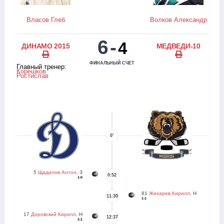
Власов Глеб
Волков Александр
6
-
4
ДИНАМО 2015
МЕДВЕДИ-10
ФИНАЛЬНЫЙ СЧЕТ
Главный тренер:
Корешков
Ростислав
0’
5
Щадилов Антон
, З
0:52
1-0
81
Жихарев Кирилл
, Н
11:30
1-1
17
Доровский Кирилл
, Н
12:37
2-1