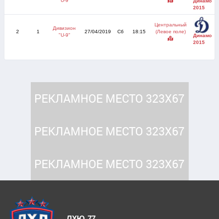
"U-9"
Динамо
2015
Центральный
Дивизион
2
1
27/04/2019
Сб
18:15
(Левое поле)
"U-9"
Динамо
2015
ЛХЮ-77