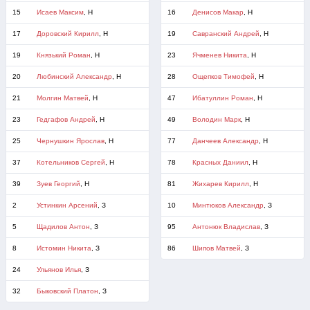
15
Исаев Максим
, Н
16
Денисов Макар
, Н
17
Доровский Кирилл
, Н
19
Савранский Андрей
, Н
19
Князький Роман
, Н
23
Ячменев Никита
, Н
20
Любинский Александр
, Н
28
Ощепков Тимофей
, Н
21
Молгин Матвей
, Н
47
Ибатуллин Роман
, Н
23
Гедгафов Андрей
, Н
49
Володин Марк
, Н
25
Чернушкин Ярослав
, Н
77
Данчеев Александр
, Н
37
Котельников Сергей
, Н
78
Красных Даниил
, Н
39
Зуев Георгий
, Н
81
Жихарев Кирилл
, Н
2
Устинкин Арсений
, З
10
Минтюков Александр
, З
5
Щадилов Антон
, З
95
Антонюк Владислав
, З
8
Истомин Никита
, З
86
Шипов Матвей
, З
24
Ульянов Илья
, З
32
Быковский Платон
, З