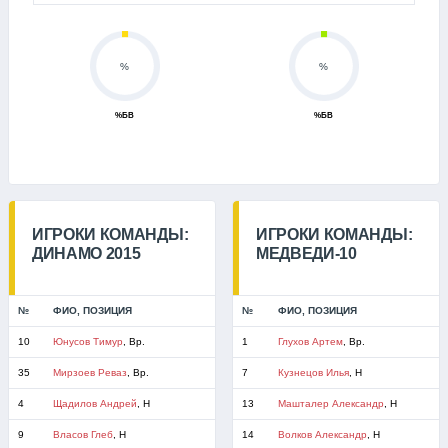
%
%
%БВ
%БВ
ИГРОКИ КОМАНДЫ:
ИГРОКИ КОМАНДЫ:
ДИНАМО 2015
МЕДВЕДИ-10
№
ФИО, ПОЗИЦИЯ
№
ФИО, ПОЗИЦИЯ
10
Юнусов Тимур
, Вр.
1
Глухов Артем
, Вр.
35
Мирзоев Реваз
, Вр.
7
Кузнецов Илья
, Н
4
Щадилов Андрей
, Н
13
Машталер Александр
, Н
9
Власов Глеб
, Н
14
Волков Александр
, Н