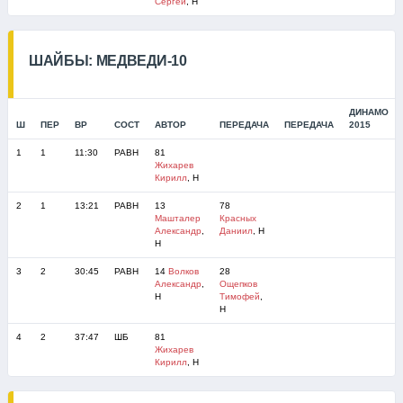
Сергей
, Н
ШАЙБЫ: МЕДВЕДИ-10
ДИНАМО
Ш
ПЕР
ВР
СОСТ
АВТОР
ПЕРЕДАЧА
ПЕРЕДАЧА
2015
1
1
11:30
РАВН
81
Жихарев
Кирилл
, Н
2
1
13:21
РАВН
13
78
Машталер
Красных
Александр
,
Даниил
, Н
Н
3
2
30:45
РАВН
14
Волков
28
Александр
,
Ощепков
Н
Тимофей
,
Н
4
2
37:47
ШБ
81
Жихарев
Кирилл
, Н