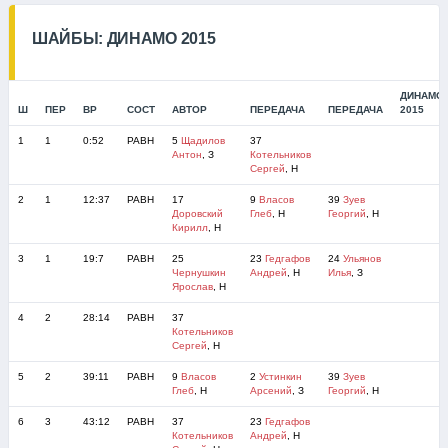
ШАЙБЫ: ДИНАМО 2015
ДИНАМО
Ш
ПЕР
ВР
СОСТ
АВТОР
ПЕРЕДАЧА
ПЕРЕДАЧА
2015
1
1
0:52
РАВН
5
Щадилов
37
Антон
, З
Котельников
Сергей
, Н
2
1
12:37
РАВН
17
9
Власов
39
Зуев
Доровский
Глеб
, Н
Георгий
, Н
Кирилл
, Н
3
1
19:7
РАВН
25
23
Гедгафов
24
Ульянов
Чернушкин
Андрей
, Н
Илья
, З
Ярослав
, Н
4
2
28:14
РАВН
37
Котельников
Сергей
, Н
5
2
39:11
РАВН
9
Власов
2
Устинкин
39
Зуев
Глеб
, Н
Арсений
, З
Георгий
, Н
6
3
43:12
РАВН
37
23
Гедгафов
Котельников
Андрей
, Н