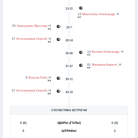
13:21
13
Машталер Александр
, Н
2-2
25
Чернушкин Ярослав
, Н
19:7
3-2
37
Котельников Сергей
, Н
28:14
4-2
14
Волков Александр
, Н
30:45
4-3
81
Жихарев Кирилл
, Н
37:47
4-4
9
Власов Глеб
, Н
39:11
5-4
37
Котельников Сергей
, Н
43:12
6-4
СТАТИСТИКА ВСТРЕЧИ
0 (6)
УДАРЫ (ГОЛЫ)
0 (4)
5
ШТРАФЫ
2