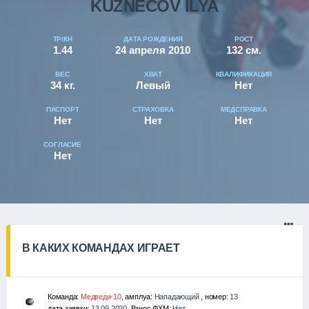
KUZNECOV ILYA
ТР/КН
ДАТА РОЖДЕНИЯ
РОСТ
1.44
24 апреля 2010
132 см.
ВЕС
ХВАТ
КВАЛИФИКАЦИЯ
34 кг.
Левый
Нет
ПАСПОРТ
СТРАХОВКА
МЕДСПРАВКА
Нет
Нет
Нет
СОГЛАСИЕ
Нет
В КАКИХ КОМАНДАХ ИГРАЕТ
Команда:
Медведи-10
, амплуа:
Нападающий
, номер:
13
дата заявки:
13.09.2020
, Взнос ФХМ:
Нет