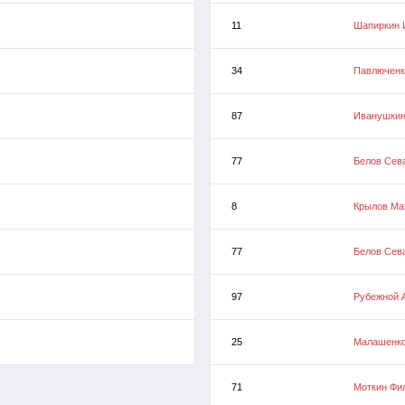
11
Шапиркин 
34
Павлюченк
87
Иванушкин
77
Белов Сев
8
Крылов Ма
77
Белов Сев
97
Рубежной 
25
Малашенко
71
Моткин Фи