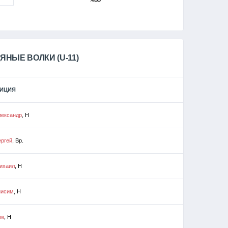
ЯНЫЕ ВОЛКИ (U-11)
ЗИЦИЯ
лександр
, Н
ергей
, Вр.
ихаил
, Н
нисим
, Н
им
, Н