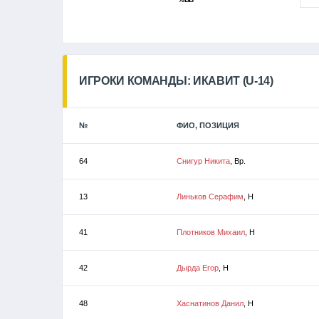
ИГРОКИ КОМАНДЫ: ИКАВИТ (U-14)
№
ФИО, ПОЗИЦИЯ
64
Снигур Никита
, Вр.
13
Линьков Серафим
, Н
41
Плотников Михаил
, Н
42
Дырда Егор
, Н
48
Хаснатинов Данил
, Н