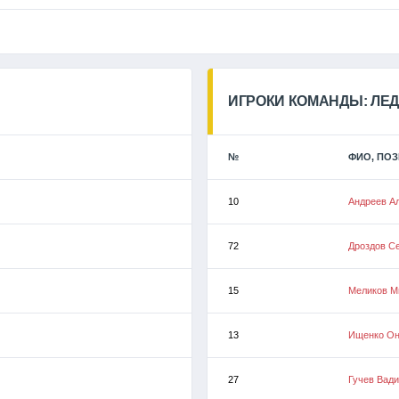
ИГРОКИ КОМАНДЫ: ЛЕД
№
ФИО, ПО
10
Андреев А
72
Дроздов С
15
Меликов М
13
Ищенко О
27
Гучев Вад