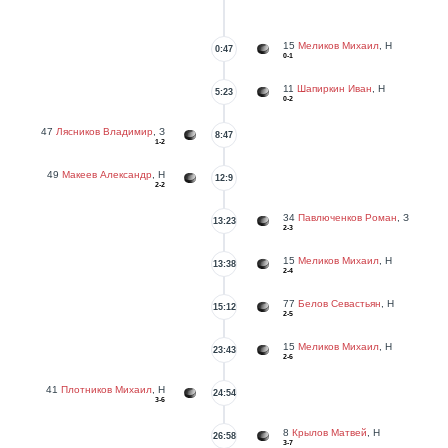
15
Меликов Михаил
, Н
0:47
0-1
11
Шапиркин Иван
, Н
5:23
0-2
47
Лясников Владимир
, З
8:47
1-2
49
Макеев Александр
, Н
12:9
2-2
34
Павлюченков Роман
, З
13:23
2-3
15
Меликов Михаил
, Н
13:38
2-4
77
Белов Севастьян
, Н
15:12
2-5
15
Меликов Михаил
, Н
23:43
2-6
41
Плотников Михаил
, Н
24:54
3-6
8
Крылов Матвей
, Н
26:58
3-7