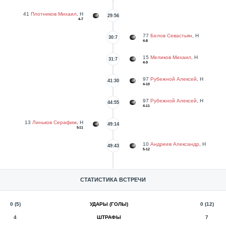
41
Плотников Михаил
, Н
29:56
4-7
77
Белов Севастьян
, Н
30:7
4-8
15
Меликов Михаил
, Н
31:7
4-9
97
Рубежной Алексей
, Н
41:30
4-10
97
Рубежной Алексей
, Н
44:55
4-11
13
Линьков Серафим
, Н
49:14
5-11
10
Андреев Александр
, Н
49:43
5-12
СТАТИСТИКА ВСТРЕЧИ
0 (5)
УДАРЫ (ГОЛЫ)
0 (12)
4
ШТРАФЫ
7