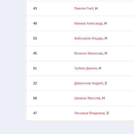
43
Павлов Глеб
, Н
49
Макеев Александр
, Н
53
Файсканов Ильдар
, Н
45
Величко Мирослав
, Н
51
Зубков Данила
, Н
22
Дементьев Андрей
, З
69
Шмаков Ярослав
, Н
47
Лясников Владимир
, З