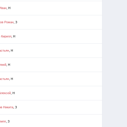
Иван
, Н
ов Роман
, З
 Кирилл
, Н
астьян
, Н
твей
, Н
астьян
, Н
Алексей
, Н
в Никита
, З
липп
, З