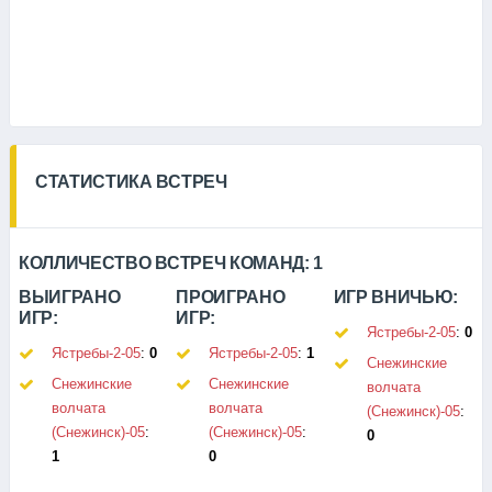
СТАТИСТИКА ВСТРЕЧ
КОЛЛИЧЕСТВО ВСТРЕЧ КОМАНД:
1
ВЫИГРАНО
ПРОИГРАНО
ИГР ВНИЧЬЮ:
ИГР:
ИГР:
Ястребы-2-05
:
0
Ястребы-2-05
:
0
Ястребы-2-05
:
1
Снежинские
Снежинские
Снежинские
волчата
волчата
волчата
(Снежинск)-05
:
(Снежинск)-05
:
(Снежинск)-05
:
0
1
0