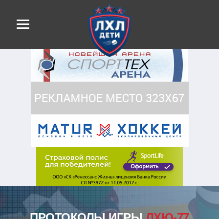
ПРОТОКОЛЫ ИГРЫ
ЛХЮ-77