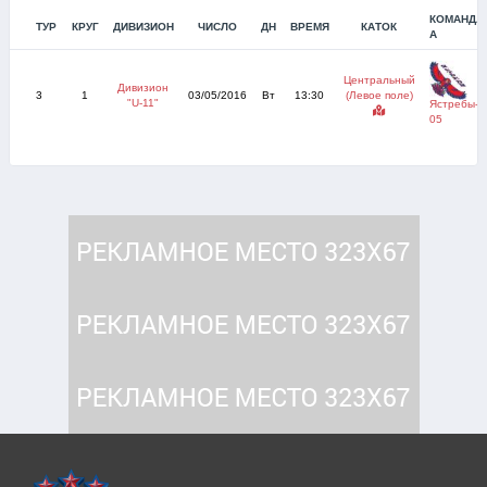
КОМАНДА
ТУР
КРУГ
ДИВИЗИОН
ЧИСЛО
ДН
ВРЕМЯ
КАТОК
А
Центральный
Дивизион
3
1
03/05/2016
Вт
13:30
(Левое поле)
"U-11"
Ястребы-2
05