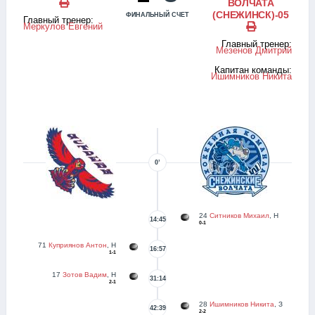
ВОЛЧАТА
(СНЕЖИНСК)-05
ФИНАЛЬНЫЙ СЧЕТ
Главный тренер:
Меркулов Евгений
Главный тренер:
Мезенов Дмитрий
Капитан команды:
Ишимников Никита
0’
24
Ситников Михаил
, Н
14:45
0-1
71
Куприянов Антон
, Н
16:57
1-1
17
Зотов Вадим
, Н
31:14
2-1
28
Ишимников Никита
, З
42:39
2-2