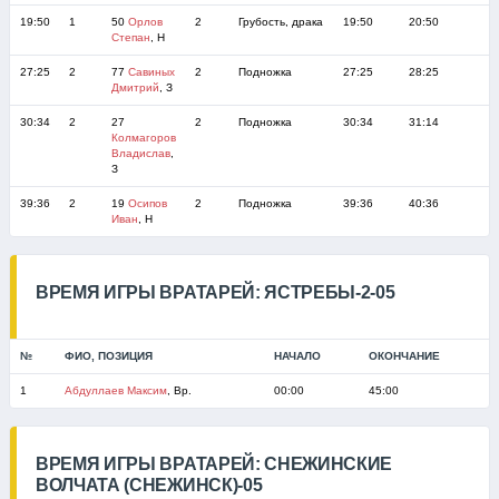
19:50
1
50
Орлов
2
Грубость, драка
19:50
20:50
Степан
, Н
27:25
2
77
Савиных
2
Подножка
27:25
28:25
Дмитрий
, З
30:34
2
27
2
Подножка
30:34
31:14
Колмагоров
Владислав
,
З
39:36
2
19
Осипов
2
Подножка
39:36
40:36
Иван
, Н
ВРЕМЯ ИГРЫ ВРАТАРЕЙ: ЯСТРЕБЫ-2-05
№
ФИО, ПОЗИЦИЯ
НАЧАЛО
ОКОНЧАНИЕ
1
Абдуллаев Максим
, Вр.
00:00
45:00
ВРЕМЯ ИГРЫ ВРАТАРЕЙ: СНЕЖИНСКИЕ
ВОЛЧАТА (СНЕЖИНСК)-05