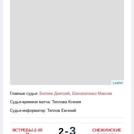
Leaflet
Главные судьи:
Беляев Дмитрий
,
Шаповаленко Максим
Судья-времени матча: Теплова Ксения
Cудья-информатор: Теплов Евгений
-
3
2
ЯСТРЕБЫ-2-05
СНЕЖИНСКИЕ